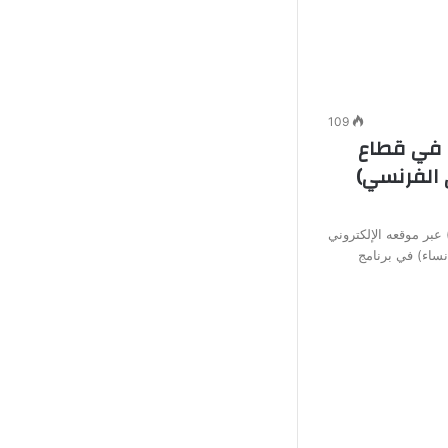
109
 في قطاع
 الفرنسي)
لن البنك السعودي الفرنسي (BSF) عبر موقعه الإلكتروني
نساء) في برنامج