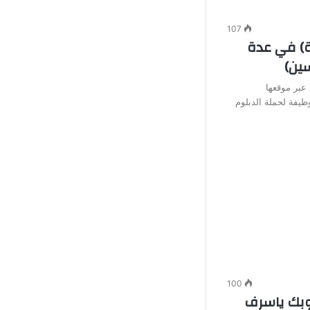
107
 (94 وظيفة) في عدة
ين)
عبر موقعها
كتروني (بوابة التوظيف) توفر 94 وظيفة لحملة الدبلوم
100
وبك ياسرف