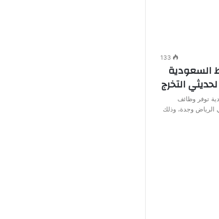
133
 السعودية
حديثي التخرج
دية توفر وظائف
 الرياض وجدة، وذلك