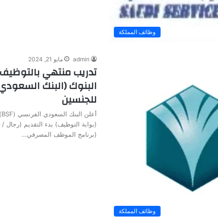
وظائف المملكة
admin
مايو 21, 2024
تدريب منتهي بالتوظيف
البنوك (البنك السعودي
للجنسين
أع
(بوابة التوظيف) بدء التقديم (رجال / 
(برنامج الموظف المصرفي…
وظائف المملكة