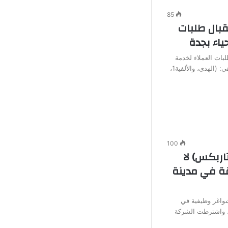
85
قبال طلبات
بات العملاء لخدمة
توصيلات المياه في (6) أحياء بجدة وهي: (الهدى، والألفية1،
100
ربكس) لا
ة في مدينة
شواغر وظيفية في
، واشترطت الشركة