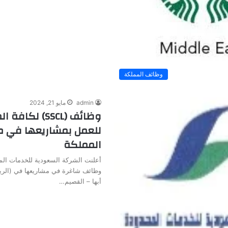
وظائف المملكة
admin
مايو 21, 2024
وظائف (SSCL) لكا
للعمل بمشاريعها في 
المملكة
وظائف شاغرة في مشاريعها في (الري
أبها – القصيم…