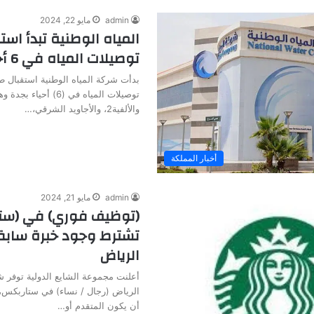
admin
مايو 22, 2024
المياه الوطنية تبدأ است
توصيلات المياه في 6 أحياء بجدة
بدأت شركة المياه الوطنية استقبال طل
والألفية2، والأجاويد الشرقي،…
أخبار المملكة
admin
مايو 21, 2024
(توظيف فوري) في (ستا
تشترط وجود خبرة سابق
الرياض
أعلنت مجموعة الشايع الدولية توفر 
الرياض (رجال / نساء) في ستاربكس
أن يكون المتقدم أو…