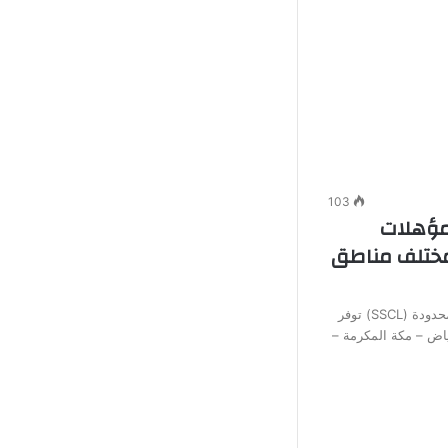
103
فة المؤهلات
مختلف مناطق
أعلنت الشركة السعودية للخدمات المحدودة (SSCL) توفر
اض – مكة المكرمة –