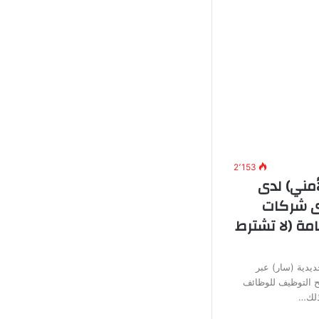
2٬153
أمني) لدى
دى شركات
مة (لا تشترط
يدية (سار) عبر
تح التوظيف للوظائف
وذلك…