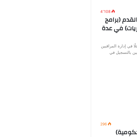
4٬108
لقدم (برامج
يات) في عدة
ًا في إدارة المراقبين
ين بالتسجيل في
296
ومية)