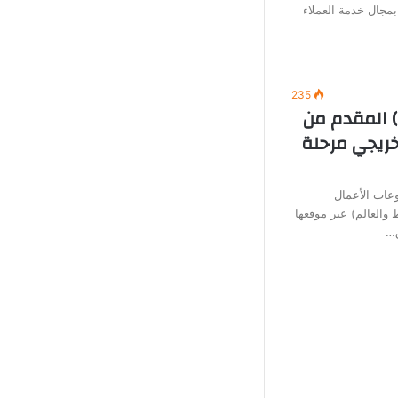
بمجال خدمة العملاء
235
) المقدم من
خريجي مرحلة
عات الأعمال
العالم) عبر موقعها
ق…