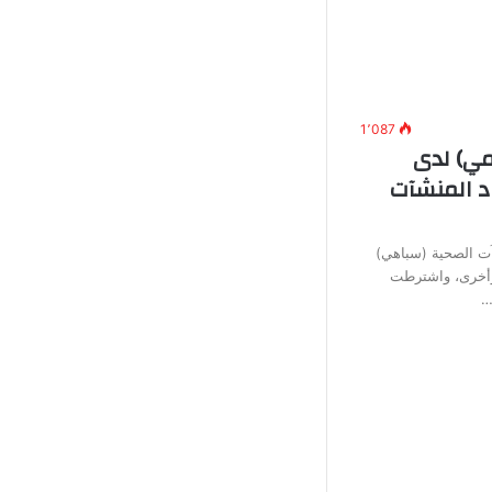
1٬087
ي) لدى
د المنشآت
آت الصحية (سباهي)
وأخرى، واشترطت
…