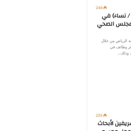
246
/ نساء) في
لمجلس الصحي
 الرياض من خلال
وفر وظائف في
ة، وذلك…
235
ريفين لأبحاث