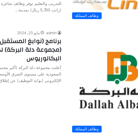
للتدريب والتعليم توفر وظائف شاغرة 
(راتب 5,700 ريال) بمدينة…
وظائف المملكة
admin
مايو 23, 2024
برنامج (نوابغ المستقبل
(مجموعة دلة البركة) ل
البكالوريوس
أعلنت مجموعة دلة البركة (أكبر مجمو
السعودية على مستوى الشرق الأوسط و
الإلكتروني (بوابة التوظيف) عن إطلا
وظائف المملكة