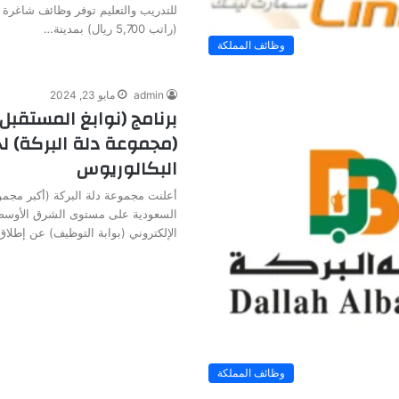
للتدريب والتعليم توفر وظائف شاغرة 
(راتب 5,700 ريال) بمدينة…
وظائف المملكة
admin
مايو 23, 2024
برنامج (نوابغ المستقبل
(مجموعة دلة البركة) ل
البكالوريوس
أعلنت مجموعة دلة البركة (أكبر مجمو
السعودية على مستوى الشرق الأوسط و
الإلكتروني (بوابة التوظيف) عن إطلا
وظائف المملكة