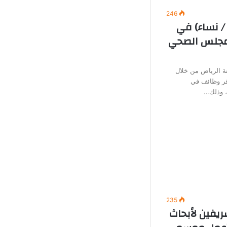
246
/ نساء) في
لمجلس الصحي
 الرياض من خلال
وفر وظائف في
ة، وذلك…
235
ريفين لأبحاث