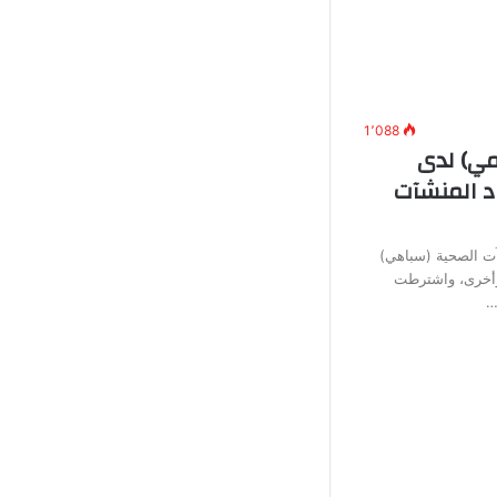
1٬088
ي) لدى
د المنشآت
آت الصحية (سباهي)
وأخرى، واشترطت
…