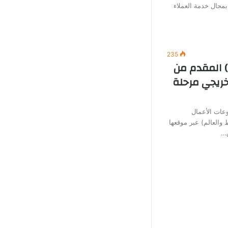
بمجال خدمة العملاء
235
) المقدم من
خريجي مرحلة
عات الأعمال
العالم) عبر موقعها
ق…