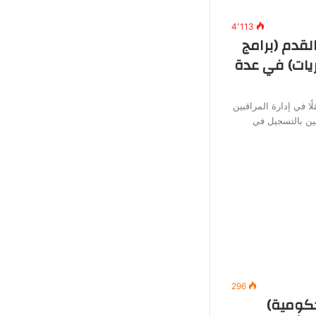
4٬113
لقدم (برامج
يات) في عدة
ًا في إدارة المراقبين
ين بالتسجيل في
296
ومية)