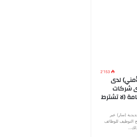
2٬153
أمني) لدى
دى شركات
مة (لا تشترط
يدية (سار) عبر
تح التوظيف للوظائف
وذلك…