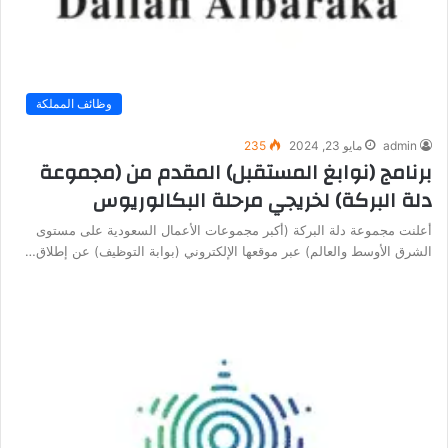
وظائف المملكة
admin
مايو 23, 2024
235
برنامج (نوابغ المستقبل) المقدم من (مجموعة
دلة البركة) لخريجي مرحلة البكالوريوس
أعلنت مجموعة دلة البركة (أكبر مجموعات الأعمال السعودية على مستوى
الشرق الأوسط والعالم) عبر موقعها الإلكتروني (بوابة التوظيف) عن إطلاق…