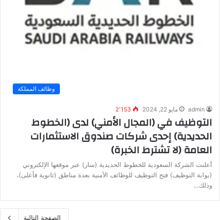
وظائف المملكة
admin
مايو 22, 2024
2٬153
التوظيف في (المجال الأمني) لدى (الخطوط
الحديدية) إحدى شركات صندوق الاستثمارات
العامة (لا تشترط الخبرة)
أعلنت الشركة السعودية للخطوط الحديدية (سار) عبر موقعها الإلكتروني
(بوابة التوظيف) فتح التوظيف للوظائف الأمنية بعدة مناطق (ثانوية فأعلى)،
وذلك…
الصفحة التالية