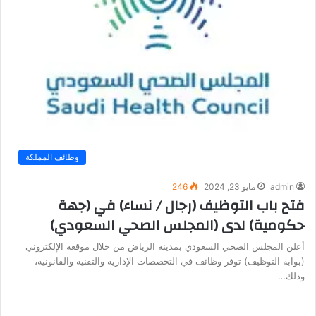
وظائف المملكة
admin
مايو 23, 2024
246
فتح باب التوظيف (رجال / نساء) في (جهة
حكومية) لدى (المجلس الصحي السعودي)
أعلن المجلس الصحي السعودي بمدينة الرياض من خلال موقعه الإلكتروني
(بوابة التوظيف) توفر وظائف في التخصصات الإدارية والتقنية والقانونية،
وذلك…