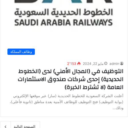
وظائف المملكة
admin
مايو 22, 2024
2٬153
التوظيف في (المجال الأمني) لدى (الخطوط
الحديدية) إحدى شركات صندوق الاستثمارات
العامة (لا تشترط الخبرة)
أعلنت الشركة السعودية للخطوط الحديدية (سار) عبر موقعها الإلكتروني
(بوابة التوظيف) فتح التوظيف للوظائف الأمنية بعدة مناطق (ثانوية فأعلى)،
وذلك…
الصفحة التالية