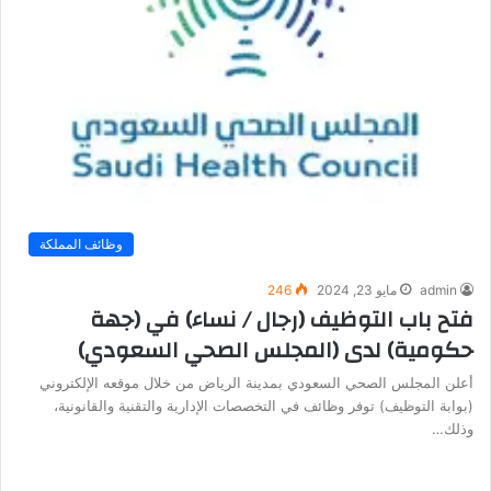
وظائف المملكة
admin
مايو 23, 2024
246
فتح باب التوظيف (رجال / نساء) في (جهة
حكومية) لدى (المجلس الصحي السعودي)
أعلن المجلس الصحي السعودي بمدينة الرياض من خلال موقعه الإلكتروني
(بوابة التوظيف) توفر وظائف في التخصصات الإدارية والتقنية والقانونية،
وذلك…