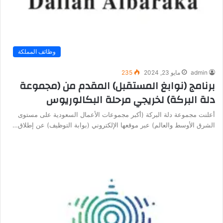
وظائف المملكة
admin
مايو 23, 2024
235
برنامج (نوابغ المستقبل) المقدم من (مجموعة
دلة البركة) لخريجي مرحلة البكالوريوس
أعلنت مجموعة دلة البركة (أكبر مجموعات الأعمال السعودية على مستوى
الشرق الأوسط والعالم) عبر موقعها الإلكتروني (بوابة التوظيف) عن إطلاق…