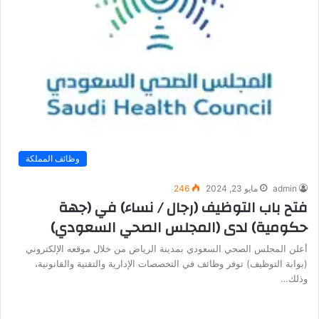
وظائف المملكة
admin
مايو 23, 2024
246
فتح باب التوظيف (رجال / نساء) في (جهة
حكومية) لدى (المجلس الصحي السعودي)
أعلن المجلس الصحي السعودي بمدينة الرياض من خلال موقعه الإلكتروني
(بوابة التوظيف) توفر وظائف في التخصصات الإدارية والتقنية والقانونية،
وذلك…