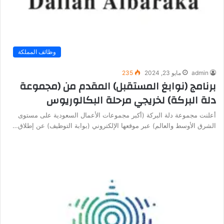
وظائف المملكة
admin
مايو 23, 2024
235
برنامج (نوابغ المستقبل) المقدم من (مجموعة
دلة البركة) لخريجي مرحلة البكالوريوس
أعلنت مجموعة دلة البركة (أكبر مجموعات الأعمال السعودية على مستوى
الشرق الأوسط والعالم) عبر موقعها الإلكتروني (بوابة التوظيف) عن إطلاق…