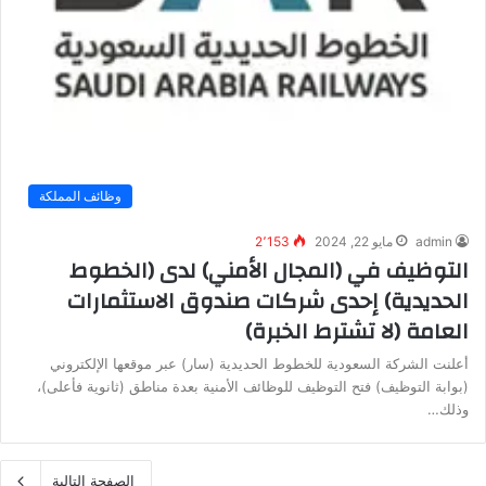
وظائف المملكة
admin
مايو 22, 2024
2٬153
التوظيف في (المجال الأمني) لدى (الخطوط
الحديدية) إحدى شركات صندوق الاستثمارات
العامة (لا تشترط الخبرة)
أعلنت الشركة السعودية للخطوط الحديدية (سار) عبر موقعها الإلكتروني
(بوابة التوظيف) فتح التوظيف للوظائف الأمنية بعدة مناطق (ثانوية فأعلى)،
وذلك…
الصفحة التالية