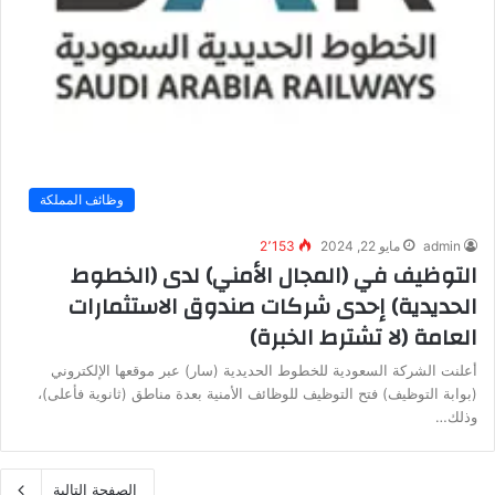
وظائف المملكة
admin
مايو 22, 2024
2٬153
التوظيف في (المجال الأمني) لدى (الخطوط
الحديدية) إحدى شركات صندوق الاستثمارات
العامة (لا تشترط الخبرة)
أعلنت الشركة السعودية للخطوط الحديدية (سار) عبر موقعها الإلكتروني
(بوابة التوظيف) فتح التوظيف للوظائف الأمنية بعدة مناطق (ثانوية فأعلى)،
وذلك…
الصفحة التالية