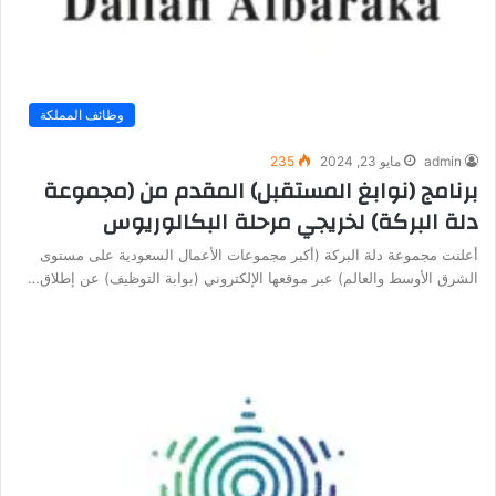
وظائف المملكة
admin
مايو 23, 2024
235
برنامج (نوابغ المستقبل) المقدم من (مجموعة
دلة البركة) لخريجي مرحلة البكالوريوس
أعلنت مجموعة دلة البركة (أكبر مجموعات الأعمال السعودية على مستوى
الشرق الأوسط والعالم) عبر موقعها الإلكتروني (بوابة التوظيف) عن إطلاق…