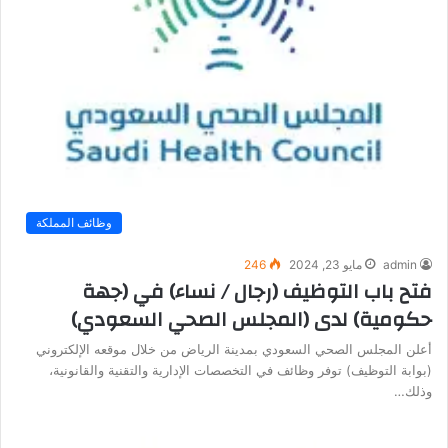
وظائف المملكة
admin
مايو 23, 2024
246
فتح باب التوظيف (رجال / نساء) في (جهة
حكومية) لدى (المجلس الصحي السعودي)
أعلن المجلس الصحي السعودي بمدينة الرياض من خلال موقعه الإلكتروني
(بوابة التوظيف) توفر وظائف في التخصصات الإدارية والتقنية والقانونية،
وذلك…