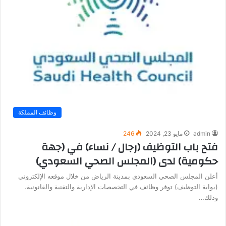
وظائف المملكة
admin
مايو 23, 2024
246
فتح باب التوظيف (رجال / نساء) في (جهة
حكومية) لدى (المجلس الصحي السعودي)
أعلن المجلس الصحي السعودي بمدينة الرياض من خلال موقعه الإلكتروني
(بوابة التوظيف) توفر وظائف في التخصصات الإدارية والتقنية والقانونية،
وذلك…