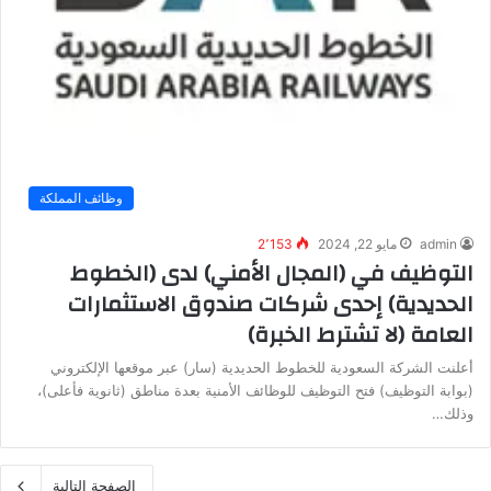
وظائف المملكة
admin
مايو 22, 2024
2٬153
التوظيف في (المجال الأمني) لدى (الخطوط
الحديدية) إحدى شركات صندوق الاستثمارات
العامة (لا تشترط الخبرة)
أعلنت الشركة السعودية للخطوط الحديدية (سار) عبر موقعها الإلكتروني
(بوابة التوظيف) فتح التوظيف للوظائف الأمنية بعدة مناطق (ثانوية فأعلى)،
وذلك…
الصفحة التالية