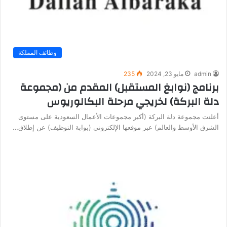
وظائف المملكة
admin
مايو 23, 2024
235
برنامج (نوابغ المستقبل) المقدم من (مجموعة
دلة البركة) لخريجي مرحلة البكالوريوس
أعلنت مجموعة دلة البركة (أكبر مجموعات الأعمال السعودية على مستوى
الشرق الأوسط والعالم) عبر موقعها الإلكتروني (بوابة التوظيف) عن إطلاق…