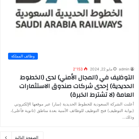
وظائف المملكة
admin
مايو 22, 2024
2٬153
التوظيف في (المجال الأمني) لدى (الخطوط
الحديدية) إحدى شركات صندوق الاستثمارات
العامة (لا تشترط الخبرة)
أعلنت الشركة السعودية للخطوط الحديدية (سار) عبر موقعها الإلكتروني
(بوابة التوظيف) فتح التوظيف للوظائف الأمنية بعدة مناطق (ثانوية فأعلى)،
وذلك…
الصفحة التالية