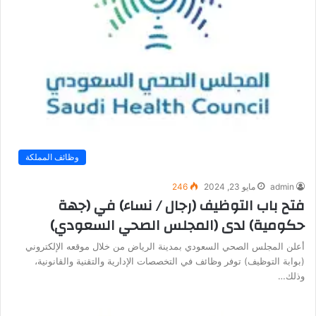
وظائف المملكة
admin
مايو 23, 2024
246
فتح باب التوظيف (رجال / نساء) في (جهة
حكومية) لدى (المجلس الصحي السعودي)
أعلن المجلس الصحي السعودي بمدينة الرياض من خلال موقعه الإلكتروني
(بوابة التوظيف) توفر وظائف في التخصصات الإدارية والتقنية والقانونية،
وذلك…