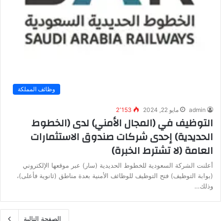
وظائف المملكة
admin
مايو 22, 2024
2٬153
التوظيف في (المجال الأمني) لدى (الخطوط
الحديدية) إحدى شركات صندوق الاستثمارات
العامة (لا تشترط الخبرة)
أعلنت الشركة السعودية للخطوط الحديدية (سار) عبر موقعها الإلكتروني
(بوابة التوظيف) فتح التوظيف للوظائف الأمنية بعدة مناطق (ثانوية فأعلى)،
وذلك…
الصفحة التالية