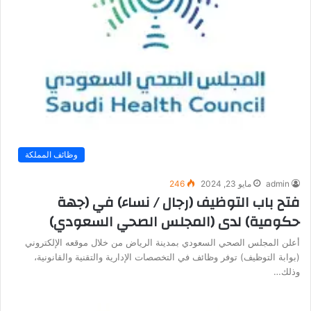
وظائف المملكة
admin
مايو 23, 2024
246
فتح باب التوظيف (رجال / نساء) في (جهة
حكومية) لدى (المجلس الصحي السعودي)
أعلن المجلس الصحي السعودي بمدينة الرياض من خلال موقعه الإلكتروني
(بوابة التوظيف) توفر وظائف في التخصصات الإدارية والتقنية والقانونية،
وذلك…