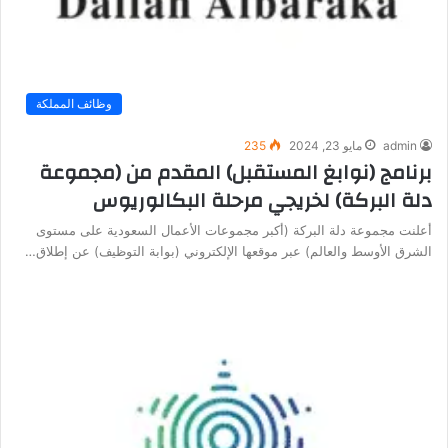
وظائف المملكة
admin
مايو 23, 2024
235
برنامج (نوابغ المستقبل) المقدم من (مجموعة
دلة البركة) لخريجي مرحلة البكالوريوس
أعلنت مجموعة دلة البركة (أكبر مجموعات الأعمال السعودية على مستوى
الشرق الأوسط والعالم) عبر موقعها الإلكتروني (بوابة التوظيف) عن إطلاق…