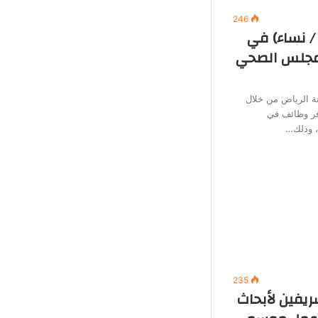
246
/ نساء) في
لمجلس الصحي
 الرياض من خلال
وفر وظائف في
ة، وذلك…
235
ريفين لأبحاث