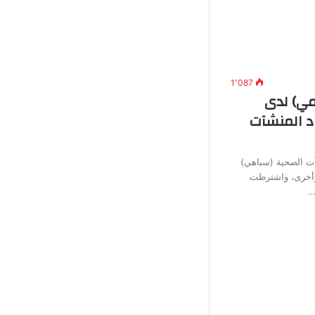
1٬087
ي) لدى
د المنشآت
آت الصحية (سباهي)
وأخرى، واشترطت
…