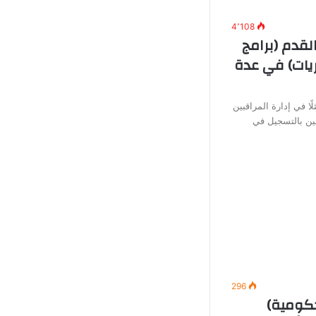
4٬108
لقدم (برامج
يات) في عدة
ًا في إدارة المراقبين
ين بالتسجيل في
296
ومية)