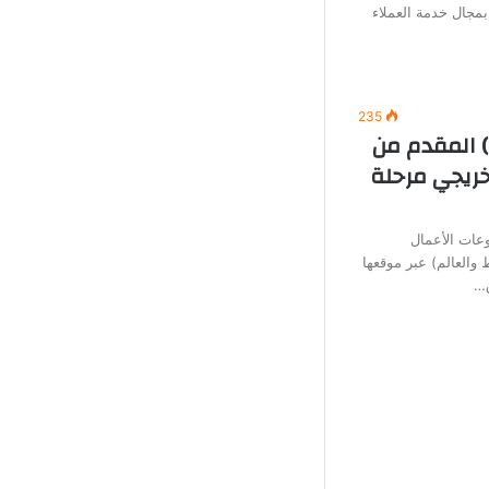
بمجال خدمة العملاء
235
) المقدم من
خريجي مرحلة
عات الأعمال
العالم) عبر موقعها
ق…