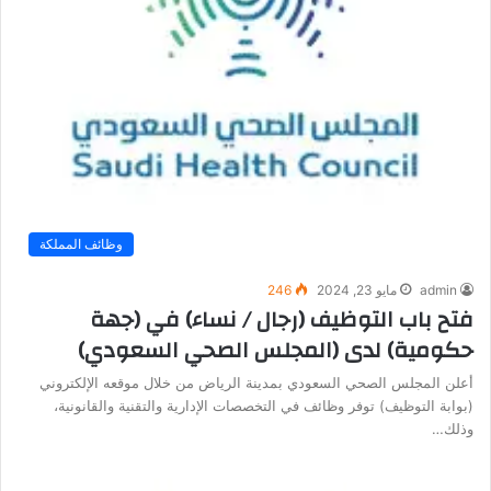
وظائف المملكة
admin
مايو 23, 2024
246
فتح باب التوظيف (رجال / نساء) في (جهة
حكومية) لدى (المجلس الصحي السعودي)
أعلن المجلس الصحي السعودي بمدينة الرياض من خلال موقعه الإلكتروني
(بوابة التوظيف) توفر وظائف في التخصصات الإدارية والتقنية والقانونية،
وذلك…