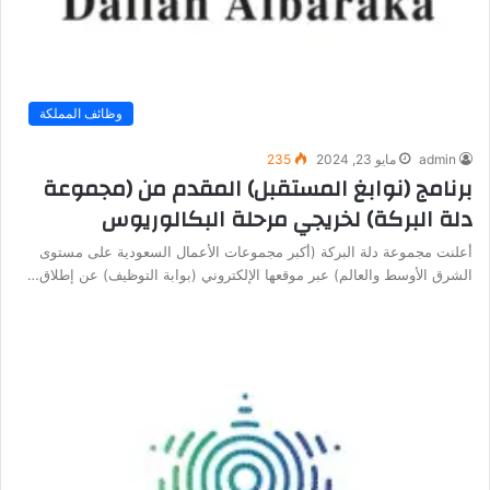
وظائف المملكة
admin
مايو 23, 2024
235
برنامج (نوابغ المستقبل) المقدم من (مجموعة
دلة البركة) لخريجي مرحلة البكالوريوس
أعلنت مجموعة دلة البركة (أكبر مجموعات الأعمال السعودية على مستوى
الشرق الأوسط والعالم) عبر موقعها الإلكتروني (بوابة التوظيف) عن إطلاق…