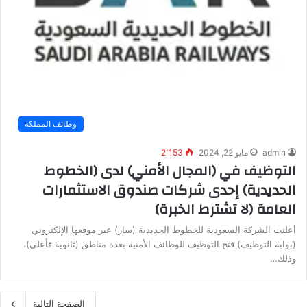
وظائف المملكة
admin
مايو 22, 2024
2٬153
التوظيف في (المجال الأمني) لدى (الخطوط
الحديدية) إحدى شركات صندوق الاستثمارات
العامة (لا تشترط الخبرة)
أعلنت الشركة السعودية للخطوط الحديدية (سار) عبر موقعها الإلكتروني
(بوابة التوظيف) فتح التوظيف للوظائف الأمنية بعدة مناطق (ثانوية فأعلى)،
وذلك…
الصفحة التالية