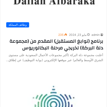
وظائف المملكة
admin
مايو 23, 2024
235
برنامج (نوابغ المستقبل) المقدم من (مجموعة
دلة البركة) لخريجي مرحلة البكالوريوس
أعلنت مجموعة دلة البركة (أكبر مجموعات الأعمال السعودية على مستوى
الشرق الأوسط والعالم) عبر موقعها الإلكتروني (بوابة التوظيف) عن إطلاق…