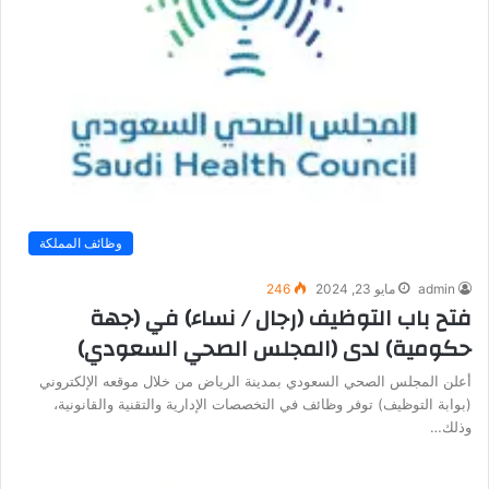
وظائف المملكة
admin
مايو 23, 2024
246
فتح باب التوظيف (رجال / نساء) في (جهة
حكومية) لدى (المجلس الصحي السعودي)
أعلن المجلس الصحي السعودي بمدينة الرياض من خلال موقعه الإلكتروني
(بوابة التوظيف) توفر وظائف في التخصصات الإدارية والتقنية والقانونية،
وذلك…