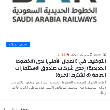
وظائف المملكة
admin
مايو 22, 2024
2٬153
التوظيف في (المجال الأمني) لدى (الخطوط
الحديدية) إحدى شركات صندوق الاستثمارات
العامة (لا تشترط الخبرة)
أعلنت الشركة السعودية للخطوط الحديدية (سار) عبر موقعها الإلكتروني
(بوابة التوظيف) فتح التوظيف للوظائف الأمنية بعدة مناطق (ثانوية فأعلى)،
وذلك…
الصفحة التالية