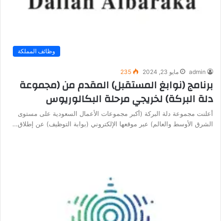
وظائف المملكة
admin
مايو 23, 2024
235
برنامج (نوابغ المستقبل) المقدم من (مجموعة
دلة البركة) لخريجي مرحلة البكالوريوس
أعلنت مجموعة دلة البركة (أكبر مجموعات الأعمال السعودية على مستوى
الشرق الأوسط والعالم) عبر موقعها الإلكتروني (بوابة التوظيف) عن إطلاق…