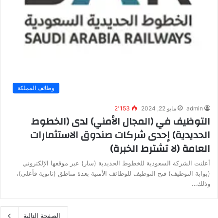
وظائف المملكة
admin
مايو 22, 2024
2٬153
التوظيف في (المجال الأمني) لدى (الخطوط
الحديدية) إحدى شركات صندوق الاستثمارات
العامة (لا تشترط الخبرة)
أعلنت الشركة السعودية للخطوط الحديدية (سار) عبر موقعها الإلكتروني
(بوابة التوظيف) فتح التوظيف للوظائف الأمنية بعدة مناطق (ثانوية فأعلى)،
وذلك…
الصفحة التالية