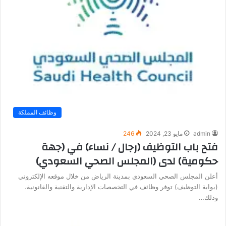
وظائف المملكة
admin
مايو 23, 2024
246
فتح باب التوظيف (رجال / نساء) في (جهة
حكومية) لدى (المجلس الصحي السعودي)
أعلن المجلس الصحي السعودي بمدينة الرياض من خلال موقعه الإلكتروني
(بوابة التوظيف) توفر وظائف في التخصصات الإدارية والتقنية والقانونية،
وذلك…