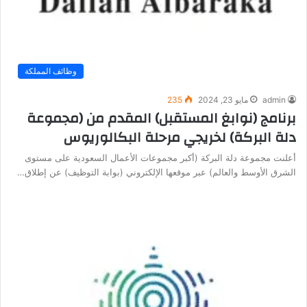
وظائف المملكة
admin
مايو 23, 2024
235
برنامج (نوابغ المستقبل) المقدم من (مجموعة
دلة البركة) لخريجي مرحلة البكالوريوس
أعلنت مجموعة دلة البركة (أكبر مجموعات الأعمال السعودية على مستوى
الشرق الأوسط والعالم) عبر موقعها الإلكتروني (بوابة التوظيف) عن إطلاق…