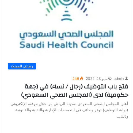
وظائف المملكة
admin
مايو 23, 2024
246
فتح باب التوظيف (رجال / نساء) في (جهة
حكومية) لدى (المجلس الصحي السعودي)
أعلن المجلس الصحي السعودي بمدينة الرياض من خلال موقعه الإلكتروني
(بوابة التوظيف) توفر وظائف في التخصصات الإدارية والتقنية والقانونية،
وذلك…