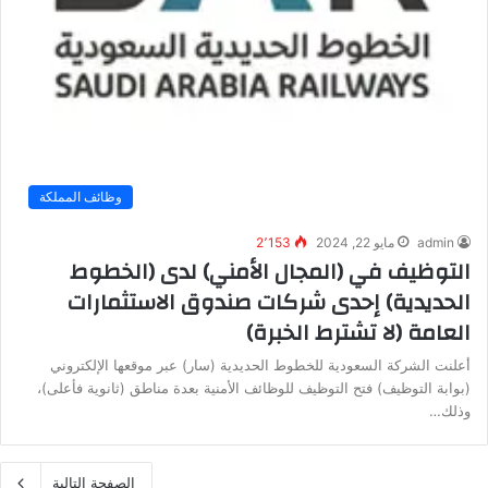
وظائف المملكة
admin
مايو 22, 2024
2٬153
التوظيف في (المجال الأمني) لدى (الخطوط
الحديدية) إحدى شركات صندوق الاستثمارات
العامة (لا تشترط الخبرة)
أعلنت الشركة السعودية للخطوط الحديدية (سار) عبر موقعها الإلكتروني
(بوابة التوظيف) فتح التوظيف للوظائف الأمنية بعدة مناطق (ثانوية فأعلى)،
وذلك…
الصفحة التالية