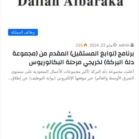
وظائف المملكة
admin
مايو 23, 2024
235
برنامج (نوابغ المستقبل) المقدم من (مجموعة
دلة البركة) لخريجي مرحلة البكالوريوس
أعلنت مجموعة دلة البركة (أكبر مجموعات الأعمال السعودية على مستوى
الشرق الأوسط والعالم) عبر موقعها الإلكتروني (بوابة التوظيف) عن إطلاق…