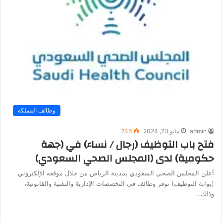
وظائف المملكة
admin
مايو 23, 2024
246
فتح باب التوظيف (رجال / نساء) في (جهة
حكومية) لدى (المجلس الصحي السعودي)
أعلن المجلس الصحي السعودي بمدينة الرياض من خلال موقعه الإلكتروني
(بوابة التوظيف) توفر وظائف في التخصصات الإدارية والتقنية والقانونية،
وذلك…