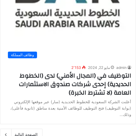
وظائف المملكة
admin
مايو 22, 2024
2٬153
التوظيف في (المجال الأمني) لدى (الخطوط
الحديدية) إحدى شركات صندوق الاستثمارات
العامة (لا تشترط الخبرة)
أعلنت الشركة السعودية للخطوط الحديدية (سار) عبر موقعها الإلكتروني
(بوابة التوظيف) فتح التوظيف للوظائف الأمنية بعدة مناطق (ثانوية فأعلى)،
وذلك…
الصفحة التالية