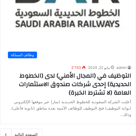
وظائف المملكة
admin
مايو 22, 2024
2٬153
التوظيف في (المجال الأمني) لدى (الخطوط
الحديدية) إحدى شركات صندوق الاستثمارات
العامة (لا تشترط الخبرة)
أعلنت الشركة السعودية للخطوط الحديدية (سار) عبر موقعها الإلكتروني
(بوابة التوظيف) فتح التوظيف للوظائف الأمنية بعدة مناطق (ثانوية فأعلى)،
وذلك…
الصفحة التالية