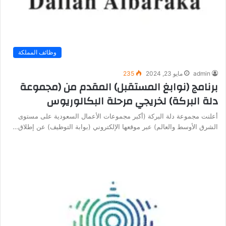
وظائف المملكة
admin
مايو 23, 2024
235
برنامج (نوابغ المستقبل) المقدم من (مجموعة
دلة البركة) لخريجي مرحلة البكالوريوس
أعلنت مجموعة دلة البركة (أكبر مجموعات الأعمال السعودية على مستوى
الشرق الأوسط والعالم) عبر موقعها الإلكتروني (بوابة التوظيف) عن إطلاق…