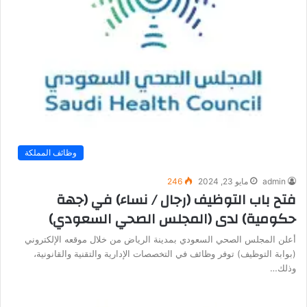
وظائف المملكة
admin
مايو 23, 2024
246
فتح باب التوظيف (رجال / نساء) في (جهة
حكومية) لدى (المجلس الصحي السعودي)
أعلن المجلس الصحي السعودي بمدينة الرياض من خلال موقعه الإلكتروني
(بوابة التوظيف) توفر وظائف في التخصصات الإدارية والتقنية والقانونية،
وذلك…