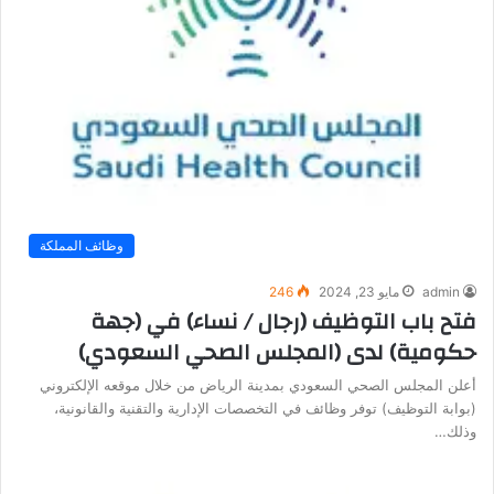
وظائف المملكة
admin
مايو 23, 2024
246
فتح باب التوظيف (رجال / نساء) في (جهة
حكومية) لدى (المجلس الصحي السعودي)
أعلن المجلس الصحي السعودي بمدينة الرياض من خلال موقعه الإلكتروني
(بوابة التوظيف) توفر وظائف في التخصصات الإدارية والتقنية والقانونية،
وذلك…