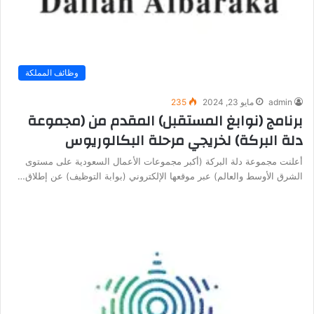
وظائف المملكة
admin
مايو 23, 2024
235
برنامج (نوابغ المستقبل) المقدم من (مجموعة
دلة البركة) لخريجي مرحلة البكالوريوس
أعلنت مجموعة دلة البركة (أكبر مجموعات الأعمال السعودية على مستوى
الشرق الأوسط والعالم) عبر موقعها الإلكتروني (بوابة التوظيف) عن إطلاق…