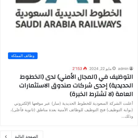
وظائف المملكة
admin
مايو 22, 2024
2٬153
التوظيف في (المجال الأمني) لدى (الخطوط
الحديدية) إحدى شركات صندوق الاستثمارات
العامة (لا تشترط الخبرة)
أعلنت الشركة السعودية للخطوط الحديدية (سار) عبر موقعها الإلكتروني
(بوابة التوظيف) فتح التوظيف للوظائف الأمنية بعدة مناطق (ثانوية فأعلى)،
وذلك…
الصفحة التالية