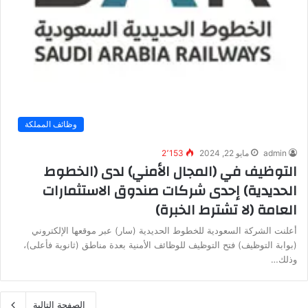
وظائف المملكة
admin
مايو 22, 2024
2٬153
التوظيف في (المجال الأمني) لدى (الخطوط
الحديدية) إحدى شركات صندوق الاستثمارات
العامة (لا تشترط الخبرة)
أعلنت الشركة السعودية للخطوط الحديدية (سار) عبر موقعها الإلكتروني
(بوابة التوظيف) فتح التوظيف للوظائف الأمنية بعدة مناطق (ثانوية فأعلى)،
وذلك…
الصفحة التالية