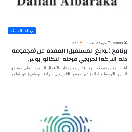
وظائف المملكة
admin
مايو 23, 2024
235
برنامج (نوابغ المستقبل) المقدم من (مجموعة
دلة البركة) لخريجي مرحلة البكالوريوس
أعلنت مجموعة دلة البركة (أكبر مجموعات الأعمال السعودية على مستوى
الشرق الأوسط والعالم) عبر موقعها الإلكتروني (بوابة التوظيف) عن إطلاق…