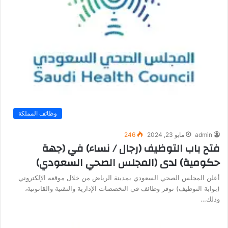
وظائف المملكة
admin
مايو 23, 2024
246
فتح باب التوظيف (رجال / نساء) في (جهة
حكومية) لدى (المجلس الصحي السعودي)
أعلن المجلس الصحي السعودي بمدينة الرياض من خلال موقعه الإلكتروني
(بوابة التوظيف) توفر وظائف في التخصصات الإدارية والتقنية والقانونية،
وذلك…