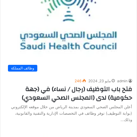
وظائف المملكة
admin
مايو 23, 2024
246
فتح باب التوظيف (رجال / نساء) في (جهة
حكومية) لدى (المجلس الصحي السعودي)
أعلن المجلس الصحي السعودي بمدينة الرياض من خلال موقعه الإلكتروني
(بوابة التوظيف) توفر وظائف في التخصصات الإدارية والتقنية والقانونية،
وذلك…