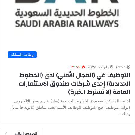
وظائف المملكة
admin
مايو 22, 2024
2٬153
التوظيف في (المجال الأمني) لدى (الخطوط
الحديدية) إحدى شركات صندوق الاستثمارات
العامة (لا تشترط الخبرة)
أعلنت الشركة السعودية للخطوط الحديدية (سار) عبر موقعها الإلكتروني
(بوابة التوظيف) فتح التوظيف للوظائف الأمنية بعدة مناطق (ثانوية فأعلى)،
وذلك…
الصفحة التالية