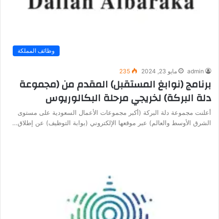
وظائف المملكة
admin
مايو 23, 2024
235
برنامج (نوابغ المستقبل) المقدم من (مجموعة
دلة البركة) لخريجي مرحلة البكالوريوس
أعلنت مجموعة دلة البركة (أكبر مجموعات الأعمال السعودية على مستوى
الشرق الأوسط والعالم) عبر موقعها الإلكتروني (بوابة التوظيف) عن إطلاق…