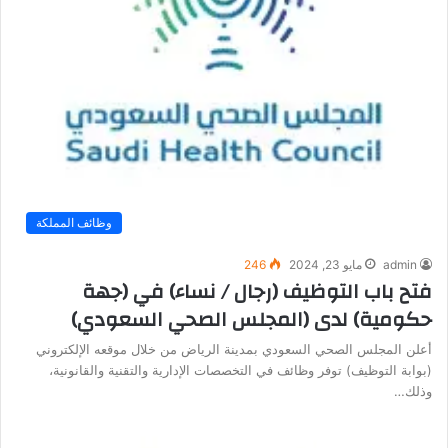
وظائف المملكة
admin
مايو 23, 2024
246
فتح باب التوظيف (رجال / نساء) في (جهة
حكومية) لدى (المجلس الصحي السعودي)
أعلن المجلس الصحي السعودي بمدينة الرياض من خلال موقعه الإلكتروني
(بوابة التوظيف) توفر وظائف في التخصصات الإدارية والتقنية والقانونية،
وذلك…