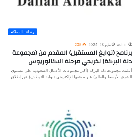
وظائف المملكة
admin
مايو 23, 2024
235
برنامج (نوابغ المستقبل) المقدم من (مجموعة
دلة البركة) لخريجي مرحلة البكالوريوس
أعلنت مجموعة دلة البركة (أكبر مجموعات الأعمال السعودية على مستوى
الشرق الأوسط والعالم) عبر موقعها الإلكتروني (بوابة التوظيف) عن إطلاق…