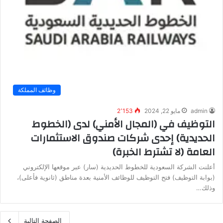
وظائف المملكة
admin
مايو 22, 2024
2٬153
التوظيف في (المجال الأمني) لدى (الخطوط
الحديدية) إحدى شركات صندوق الاستثمارات
العامة (لا تشترط الخبرة)
أعلنت الشركة السعودية للخطوط الحديدية (سار) عبر موقعها الإلكتروني
(بوابة التوظيف) فتح التوظيف للوظائف الأمنية بعدة مناطق (ثانوية فأعلى)،
وذلك…
الصفحة التالية