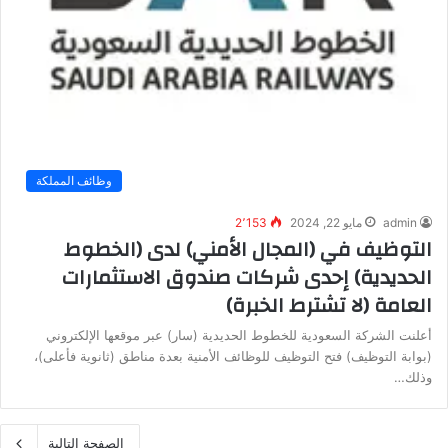
وظائف المملكة
admin
مايو 22, 2024
2٬153
التوظيف في (المجال الأمني) لدى (الخطوط
الحديدية) إحدى شركات صندوق الاستثمارات
العامة (لا تشترط الخبرة)
أعلنت الشركة السعودية للخطوط الحديدية (سار) عبر موقعها الإلكتروني
(بوابة التوظيف) فتح التوظيف للوظائف الأمنية بعدة مناطق (ثانوية فأعلى)،
وذلك…
الصفحة التالية