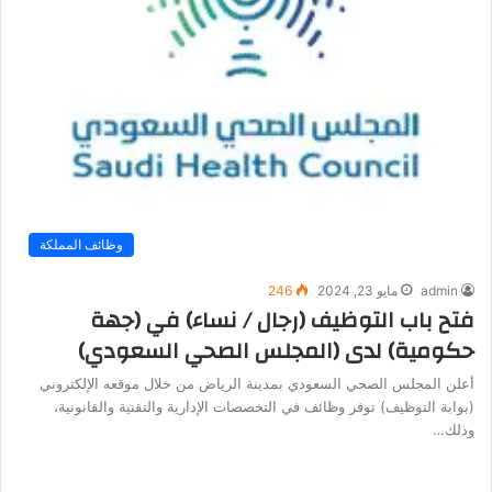
وظائف المملكة
admin
مايو 23, 2024
246
فتح باب التوظيف (رجال / نساء) في (جهة
حكومية) لدى (المجلس الصحي السعودي)
أعلن المجلس الصحي السعودي بمدينة الرياض من خلال موقعه الإلكتروني
(بوابة التوظيف) توفر وظائف في التخصصات الإدارية والتقنية والقانونية،
وذلك…