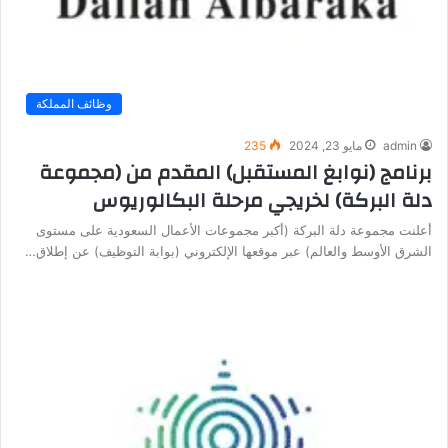
وظائف المملكة
admin
مايو 23, 2024
235
برنامج (نوابغ المستقبل) المقدم من (مجموعة
دلة البركة) لخريجي مرحلة البكالوريوس
أعلنت مجموعة دلة البركة (أكبر مجموعات الأعمال السعودية على مستوى
الشرق الأوسط والعالم) عبر موقعها الإلكتروني (بوابة التوظيف) عن إطلاق…