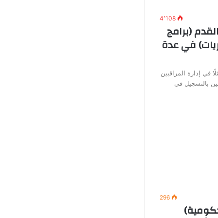
4٬108
لقدم (برامج
يات) في عدة
ًا في إدارة المراقبين
ين بالتسجيل في
296
ومية)