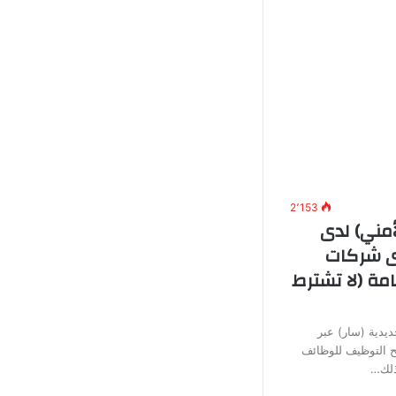
2٬153
أمني) لدى
دى شركات
مة (لا تشترط
يدية (سار) عبر
تح التوظيف للوظائف
وذلك…