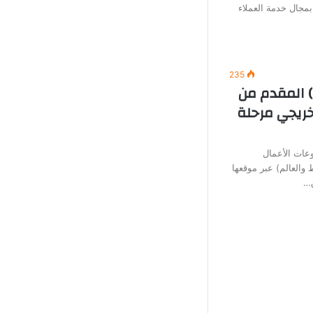
بمجال خدمة العملاء
235
) المقدم من
خريجي مرحلة
عات الأعمال
العالم) عبر موقعها
ق…