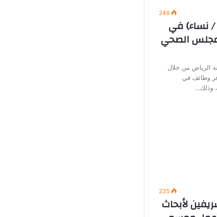
246
/ نساء) في
لمجلس الصحي
 الرياض من خلال
وفر وظائف في
ة، وذلك…
235
ريفين لأبحاث