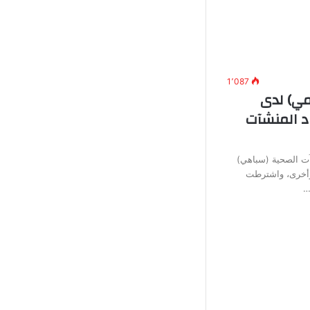
1٬087
ي) لدى
د المنشآت
آت الصحية (سباهي)
وأخرى، واشترطت
…