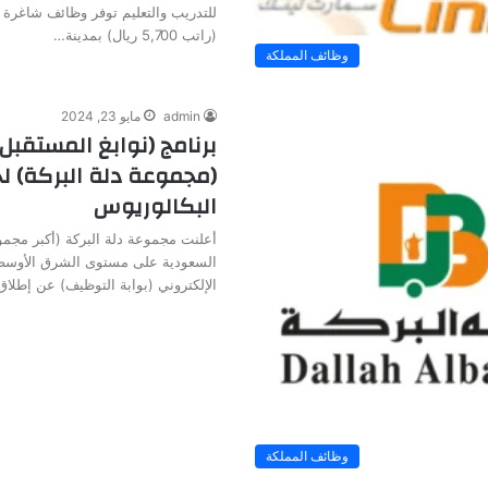
للتدريب والتعليم توفر وظائف شاغرة 
(راتب 5,700 ريال) بمدينة…
وظائف المملكة
admin
مايو 23, 2024
برنامج (نوابغ المستقبل
(مجموعة دلة البركة) ل
البكالوريوس
أعلنت مجموعة دلة البركة (أكبر مجمو
السعودية على مستوى الشرق الأوسط و
الإلكتروني (بوابة التوظيف) عن إطلا
وظائف المملكة