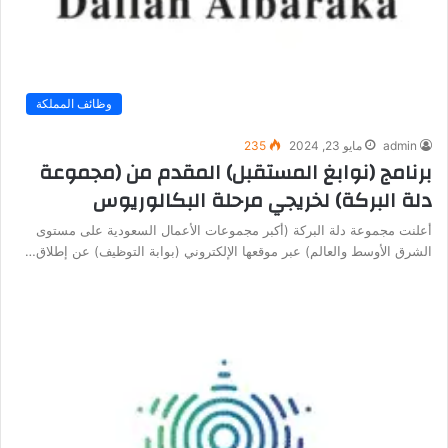
وظائف المملكة
admin
مايو 23, 2024
235
برنامج (نوابغ المستقبل) المقدم من (مجموعة
دلة البركة) لخريجي مرحلة البكالوريوس
أعلنت مجموعة دلة البركة (أكبر مجموعات الأعمال السعودية على مستوى
الشرق الأوسط والعالم) عبر موقعها الإلكتروني (بوابة التوظيف) عن إطلاق…