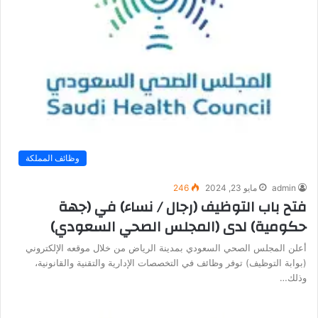
وظائف المملكة
admin
مايو 23, 2024
246
فتح باب التوظيف (رجال / نساء) في (جهة
حكومية) لدى (المجلس الصحي السعودي)
أعلن المجلس الصحي السعودي بمدينة الرياض من خلال موقعه الإلكتروني
(بوابة التوظيف) توفر وظائف في التخصصات الإدارية والتقنية والقانونية،
وذلك…