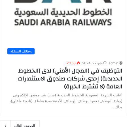
وظائف المملكة
admin
مايو 22, 2024
2٬153
التوظيف في (المجال الأمني) لدى (الخطوط
الحديدية) إحدى شركات صندوق الاستثمارات
العامة (لا تشترط الخبرة)
أعلنت الشركة السعودية للخطوط الحديدية (سار) عبر موقعها الإلكتروني
(بوابة التوظيف) فتح التوظيف للوظائف الأمنية بعدة مناطق (ثانوية فأعلى)،
وذلك…
الصفحة التالية