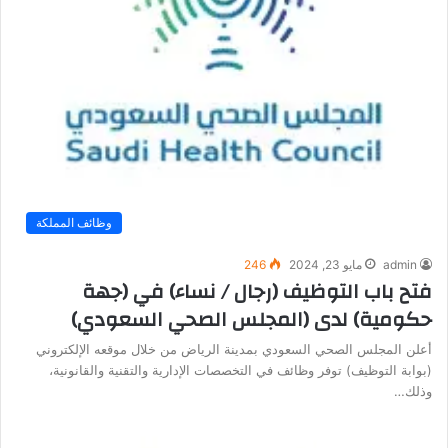
وظائف المملكة
admin
مايو 23, 2024
246
فتح باب التوظيف (رجال / نساء) في (جهة
حكومية) لدى (المجلس الصحي السعودي)
أعلن المجلس الصحي السعودي بمدينة الرياض من خلال موقعه الإلكتروني
(بوابة التوظيف) توفر وظائف في التخصصات الإدارية والتقنية والقانونية،
وذلك…