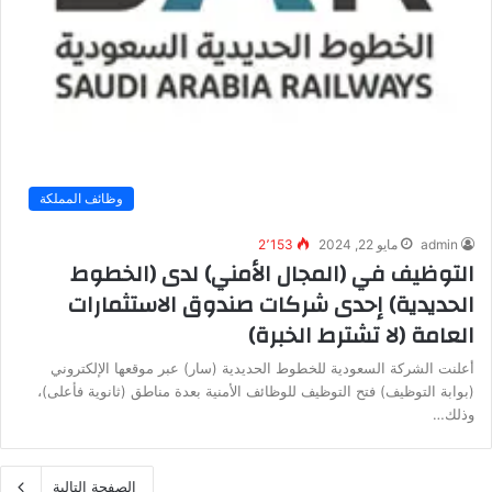
وظائف المملكة
admin
مايو 22, 2024
2٬153
التوظيف في (المجال الأمني) لدى (الخطوط
الحديدية) إحدى شركات صندوق الاستثمارات
العامة (لا تشترط الخبرة)
أعلنت الشركة السعودية للخطوط الحديدية (سار) عبر موقعها الإلكتروني
(بوابة التوظيف) فتح التوظيف للوظائف الأمنية بعدة مناطق (ثانوية فأعلى)،
وذلك…
الصفحة التالية