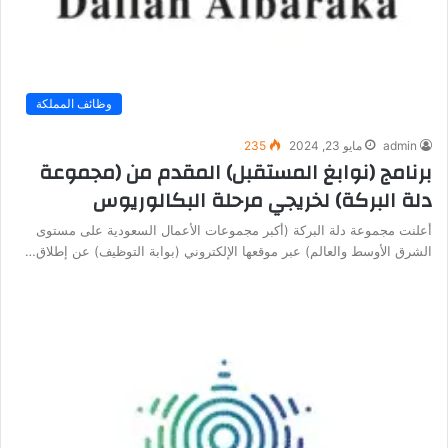
وظائف المملكة
admin
مايو 23, 2024
235
برنامج (نوابغ المستقبل) المقدم من (مجموعة
دلة البركة) لخريجي مرحلة البكالوريوس
أعلنت مجموعة دلة البركة (أكبر مجموعات الأعمال السعودية على مستوى
الشرق الأوسط والعالم) عبر موقعها الإلكتروني (بوابة التوظيف) عن إطلاق…