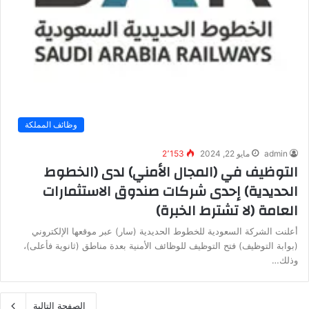
وظائف المملكة
admin
مايو 22, 2024
2٬153
التوظيف في (المجال الأمني) لدى (الخطوط
الحديدية) إحدى شركات صندوق الاستثمارات
العامة (لا تشترط الخبرة)
أعلنت الشركة السعودية للخطوط الحديدية (سار) عبر موقعها الإلكتروني
(بوابة التوظيف) فتح التوظيف للوظائف الأمنية بعدة مناطق (ثانوية فأعلى)،
وذلك…
الصفحة التالية