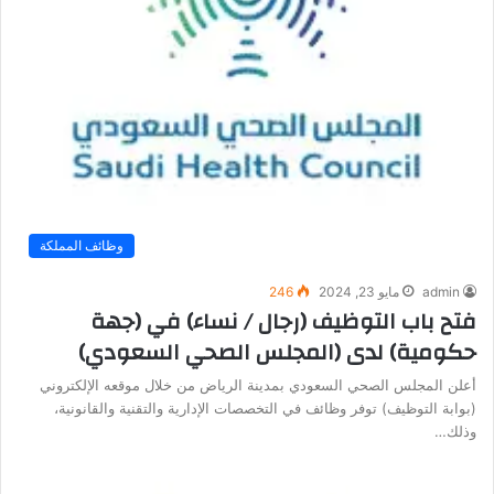
وظائف المملكة
admin
مايو 23, 2024
246
فتح باب التوظيف (رجال / نساء) في (جهة
حكومية) لدى (المجلس الصحي السعودي)
أعلن المجلس الصحي السعودي بمدينة الرياض من خلال موقعه الإلكتروني
(بوابة التوظيف) توفر وظائف في التخصصات الإدارية والتقنية والقانونية،
وذلك…