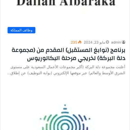
وظائف المملكة
admin
مايو 23, 2024
235
برنامج (نوابغ المستقبل) المقدم من (مجموعة
دلة البركة) لخريجي مرحلة البكالوريوس
أعلنت مجموعة دلة البركة (أكبر مجموعات الأعمال السعودية على مستوى
الشرق الأوسط والعالم) عبر موقعها الإلكتروني (بوابة التوظيف) عن إطلاق…