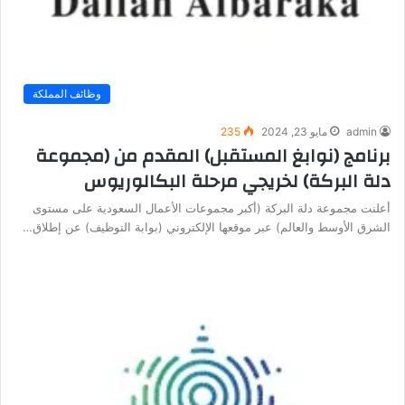
وظائف المملكة
admin
مايو 23, 2024
235
برنامج (نوابغ المستقبل) المقدم من (مجموعة
دلة البركة) لخريجي مرحلة البكالوريوس
أعلنت مجموعة دلة البركة (أكبر مجموعات الأعمال السعودية على مستوى
الشرق الأوسط والعالم) عبر موقعها الإلكتروني (بوابة التوظيف) عن إطلاق…