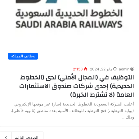
وظائف المملكة
admin
مايو 22, 2024
2٬153
التوظيف في (المجال الأمني) لدى (الخطوط
الحديدية) إحدى شركات صندوق الاستثمارات
العامة (لا تشترط الخبرة)
أعلنت الشركة السعودية للخطوط الحديدية (سار) عبر موقعها الإلكتروني
(بوابة التوظيف) فتح التوظيف للوظائف الأمنية بعدة مناطق (ثانوية فأعلى)،
وذلك…
الصفحة التالية