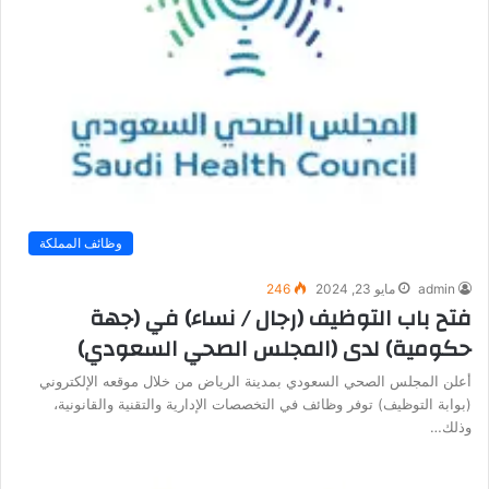
وظائف المملكة
admin
مايو 23, 2024
246
فتح باب التوظيف (رجال / نساء) في (جهة
حكومية) لدى (المجلس الصحي السعودي)
أعلن المجلس الصحي السعودي بمدينة الرياض من خلال موقعه الإلكتروني
(بوابة التوظيف) توفر وظائف في التخصصات الإدارية والتقنية والقانونية،
وذلك…