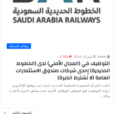
وظائف المملكة
admin
مايو 22, 2024
2٬153
التوظيف في (المجال الأمني) لدى (الخطوط
الحديدية) إحدى شركات صندوق الاستثمارات
العامة (لا تشترط الخبرة)
أعلنت الشركة السعودية للخطوط الحديدية (سار) عبر موقعها الإلكتروني
(بوابة التوظيف) فتح التوظيف للوظائف الأمنية بعدة مناطق (ثانوية فأعلى)،
وذلك…
الصفحة التالية