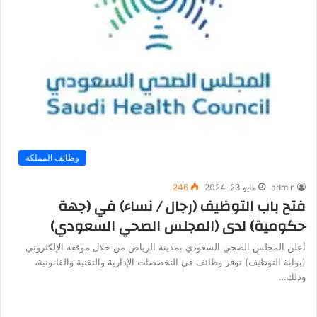
وظائف المملكة
admin
مايو 23, 2024
246
فتح باب التوظيف (رجال / نساء) في (جهة
حكومية) لدى (المجلس الصحي السعودي)
أعلن المجلس الصحي السعودي بمدينة الرياض من خلال موقعه الإلكتروني
(بوابة التوظيف) توفر وظائف في التخصصات الإدارية والتقنية والقانونية،
وذلك…