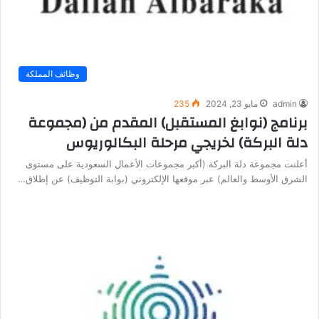
وظائف المملكة
admin
مايو 23, 2024
235
برنامج (نوابغ المستقبل) المقدم من (مجموعة
دلة البركة) لخريجي مرحلة البكالوريوس
أعلنت مجموعة دلة البركة (أكبر مجموعات الأعمال السعودية على مستوى
الشرق الأوسط والعالم) عبر موقعها الإلكتروني (بوابة التوظيف) عن إطلاق…