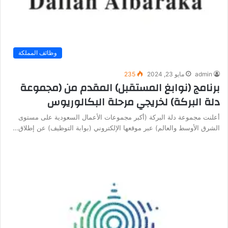
وظائف المملكة
admin
مايو 23, 2024
235
برنامج (نوابغ المستقبل) المقدم من (مجموعة
دلة البركة) لخريجي مرحلة البكالوريوس
أعلنت مجموعة دلة البركة (أكبر مجموعات الأعمال السعودية على مستوى
الشرق الأوسط والعالم) عبر موقعها الإلكتروني (بوابة التوظيف) عن إطلاق…