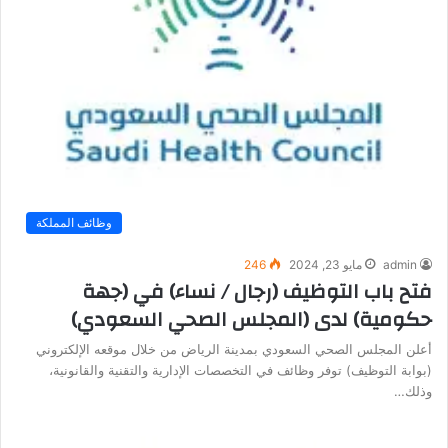
وظائف المملكة
admin
مايو 23, 2024
246
فتح باب التوظيف (رجال / نساء) في (جهة
حكومية) لدى (المجلس الصحي السعودي)
أعلن المجلس الصحي السعودي بمدينة الرياض من خلال موقعه الإلكتروني
(بوابة التوظيف) توفر وظائف في التخصصات الإدارية والتقنية والقانونية،
وذلك…