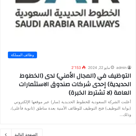
وظائف المملكة
admin
مايو 22, 2024
2٬153
التوظيف في (المجال الأمني) لدى (الخطوط
الحديدية) إحدى شركات صندوق الاستثمارات
العامة (لا تشترط الخبرة)
أعلنت الشركة السعودية للخطوط الحديدية (سار) عبر موقعها الإلكتروني
(بوابة التوظيف) فتح التوظيف للوظائف الأمنية بعدة مناطق (ثانوية فأعلى)،
وذلك…
الصفحة التالية