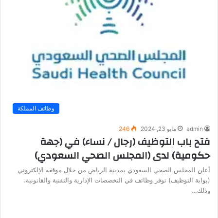
وظائف المملكة
admin
مايو 23, 2024
246
فتح باب التوظيف (رجال / نساء) في (جهة
حكومية) لدى (المجلس الصحي السعودي)
أعلن المجلس الصحي السعودي بمدينة الرياض من خلال موقعه الإلكتروني
(بوابة التوظيف) توفر وظائف في التخصصات الإدارية والتقنية والقانونية،
وذلك…