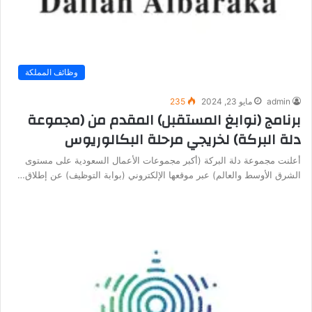
وظائف المملكة
admin
مايو 23, 2024
235
برنامج (نوابغ المستقبل) المقدم من (مجموعة
دلة البركة) لخريجي مرحلة البكالوريوس
أعلنت مجموعة دلة البركة (أكبر مجموعات الأعمال السعودية على مستوى
الشرق الأوسط والعالم) عبر موقعها الإلكتروني (بوابة التوظيف) عن إطلاق…