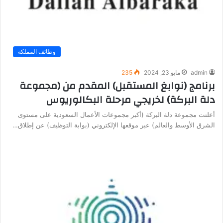
وظائف المملكة
admin
مايو 23, 2024
235
برنامج (نوابغ المستقبل) المقدم من (مجموعة
دلة البركة) لخريجي مرحلة البكالوريوس
أعلنت مجموعة دلة البركة (أكبر مجموعات الأعمال السعودية على مستوى
الشرق الأوسط والعالم) عبر موقعها الإلكتروني (بوابة التوظيف) عن إطلاق…