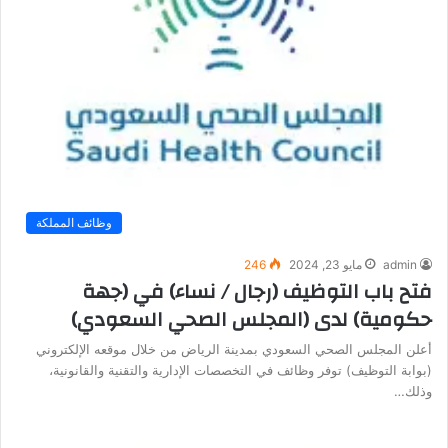
وظائف المملكة
admin
مايو 23, 2024
246
فتح باب التوظيف (رجال / نساء) في (جهة
حكومية) لدى (المجلس الصحي السعودي)
أعلن المجلس الصحي السعودي بمدينة الرياض من خلال موقعه الإلكتروني
(بوابة التوظيف) توفر وظائف في التخصصات الإدارية والتقنية والقانونية،
وذلك…