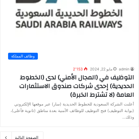
وظائف المملكة
admin
مايو 22, 2024
2٬153
التوظيف في (المجال الأمني) لدى (الخطوط
الحديدية) إحدى شركات صندوق الاستثمارات
العامة (لا تشترط الخبرة)
أعلنت الشركة السعودية للخطوط الحديدية (سار) عبر موقعها الإلكتروني
(بوابة التوظيف) فتح التوظيف للوظائف الأمنية بعدة مناطق (ثانوية فأعلى)،
وذلك…
الصفحة التالية