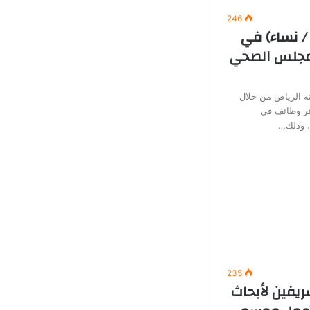
246
/ نساء) في
لمجلس الصحي
 الرياض من خلال
وفر وظائف في
ة، وذلك…
235
ريفين لأبحاث