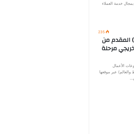
بمجال خدمة العملاء
235
) المقدم من
خريجي مرحلة
عات الأعمال
العالم) عبر موقعها
ق…