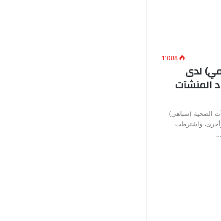
1٬088
ي) لدى
د المنشآت
آت الصحية (سباهي)
وأخرى، واشترطت
…