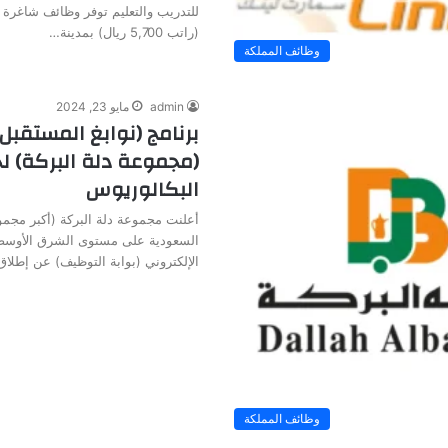
للتدريب والتعليم توفر وظائف شاغرة 
(راتب 5,700 ريال) بمدينة…
وظائف المملكة
admin
مايو 23, 2024
برنامج (نوابغ المستقبل
(مجموعة دلة البركة) ل
البكالوريوس
أعلنت مجموعة دلة البركة (أكبر مجمو
السعودية على مستوى الشرق الأوسط و
الإلكتروني (بوابة التوظيف) عن إطلا
وظائف المملكة