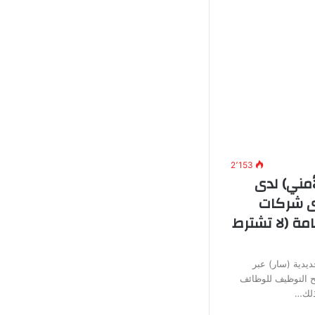
2٬153
أمني) لدى
دى شركات
مة (لا تشترط
يدية (سار) عبر
تح التوظيف للوظائف
وذلك…