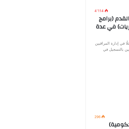
4٬114
لقدم (برامج
يات) في عدة
ًا في إدارة المراقبين
ين بالتسجيل في
296
ومية)