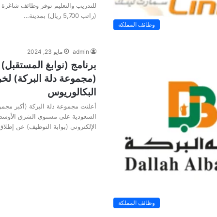
للتدريب والتعليم توفر وظائف شاغرة 
(راتب 5,700 ريال) بمدينة…
وظائف المملكة
admin
مايو 23, 2024
برنامج (نوابغ المستقبل)
(مجموعة دلة البركة) لخ
البكالوريوس
أعلنت مجموعة دلة البركة (أكبر مجمو
السعودية على مستوى الشرق الأوسط و
الإلكتروني (بوابة التوظيف) عن إطلا
وظائف المملكة