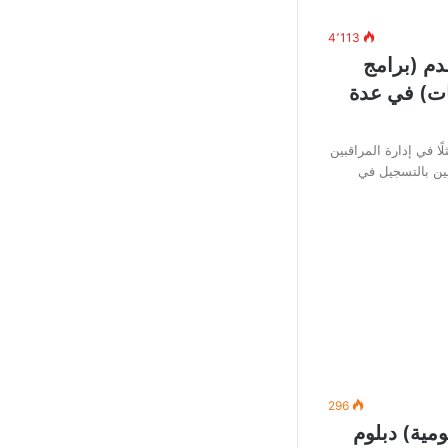
4٬113
دم (برامج
ات) في عدة
ًا في إدارة المراقبين
ين بالتسجيل في
296
ية) دبلوم