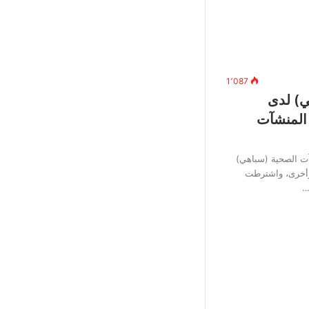
1٬087
) لدى
 المنشآت
آت الصحية (سباهي)
وأخرى، واشترطت
…