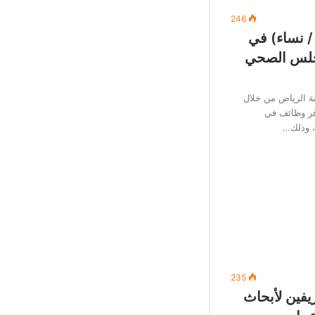
246
/ نساء) في
مجلس الصحي
 الرياض من خلال
وفر وظائف في
ة، وذلك…
235
يفين لأبحاث