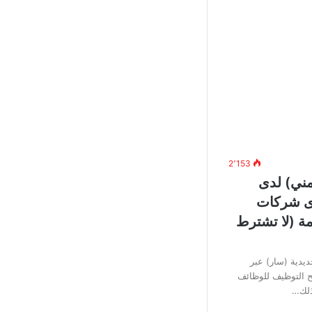
2٬153
مني) لدى
دى شركات
مة (لا تشترط
يدية (سار) عبر
تح التوظيف للوظائف
وذلك…