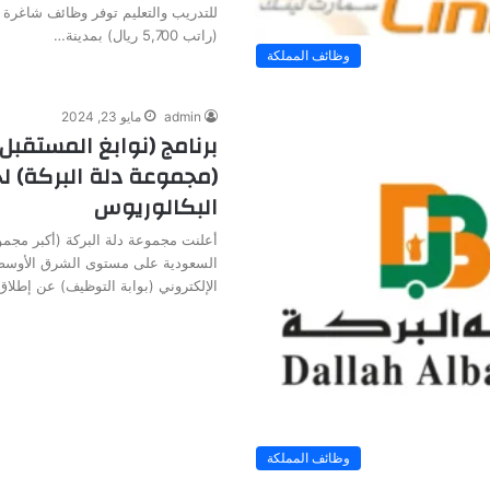
للتدريب والتعليم توفر وظائف شاغرة 
(راتب 5,700 ريال) بمدينة…
وظائف المملكة
admin
مايو 23, 2024
برنامج (نوابغ المستقبل
(مجموعة دلة البركة) ل
البكالوريوس
أعلنت مجموعة دلة البركة (أكبر مجمو
السعودية على مستوى الشرق الأوسط و
الإلكتروني (بوابة التوظيف) عن إطلا
وظائف المملكة