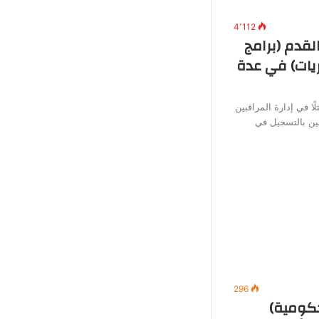
4٬112
لقدم (برامج
يات) في عدة
ًا في إدارة المراقبين
ين بالتسجيل في
296
ومية)