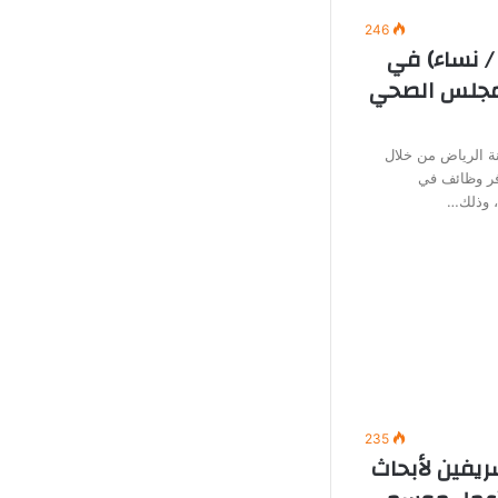
246
/ نساء) في
لمجلس الصحي
 الرياض من خلال
وفر وظائف في
ة، وذلك…
235
ريفين لأبحاث