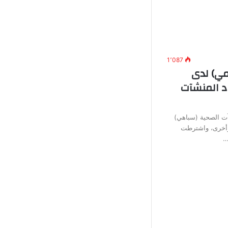
1٬087
ي) لدى
د المنشآت
آت الصحية (سباهي)
وأخرى، واشترطت
…