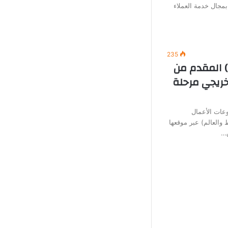
بمجال خدمة العملاء
235
) المقدم من
خريجي مرحلة
عات الأعمال
العالم) عبر موقعها
ق…