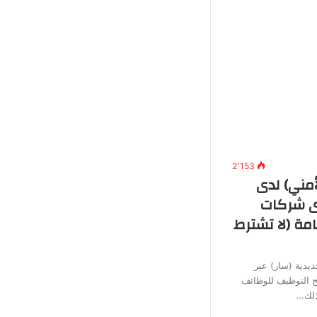
2٬153
أمني) لدى
دى شركات
مة (لا تشترط
يدية (سار) عبر
تح التوظيف للوظائف
وذلك…