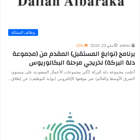
وظائف المملكة
admin
مايو 23, 2024
235
برنامج (نوابغ المستقبل) المقدم من (مجموعة
دلة البركة) لخريجي مرحلة البكالوريوس
أعلنت مجموعة دلة البركة (أكبر مجموعات الأعمال السعودية على مستوى
الشرق الأوسط والعالم) عبر موقعها الإلكتروني (بوابة التوظيف) عن إطلاق…