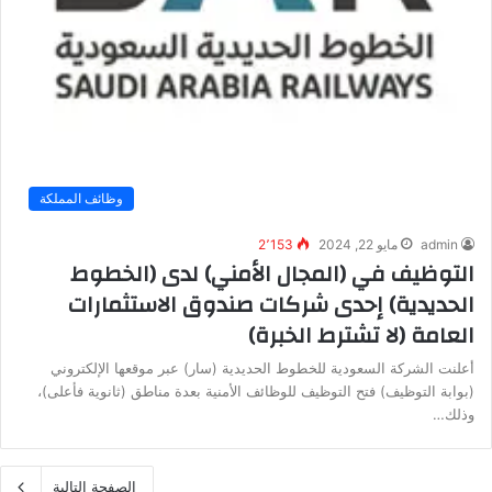
وظائف المملكة
admin
مايو 22, 2024
2٬153
التوظيف في (المجال الأمني) لدى (الخطوط
الحديدية) إحدى شركات صندوق الاستثمارات
العامة (لا تشترط الخبرة)
أعلنت الشركة السعودية للخطوط الحديدية (سار) عبر موقعها الإلكتروني
(بوابة التوظيف) فتح التوظيف للوظائف الأمنية بعدة مناطق (ثانوية فأعلى)،
وذلك…
الصفحة التالية