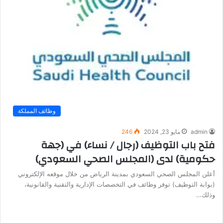
وظائف المملكة
admin
مايو 23, 2024
246
فتح باب التوظيف (رجال / نساء) في (جهة
حكومية) لدى (المجلس الصحي السعودي)
أعلن المجلس الصحي السعودي بمدينة الرياض من خلال موقعه الإلكتروني
(بوابة التوظيف) توفر وظائف في التخصصات الإدارية والتقنية والقانونية،
وذلك…