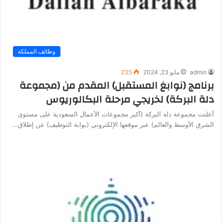
وظائف المملكة
admin
مايو 23, 2024
235
برنامج (نوابغ المستقبل) المقدم من (مجموعة
دلة البركة) لخريجي مرحلة البكالوريوس
أعلنت مجموعة دلة البركة (أكبر مجموعات الأعمال السعودية على مستوى
الشرق الأوسط والعالم) عبر موقعها الإلكتروني (بوابة التوظيف) عن إطلاق…