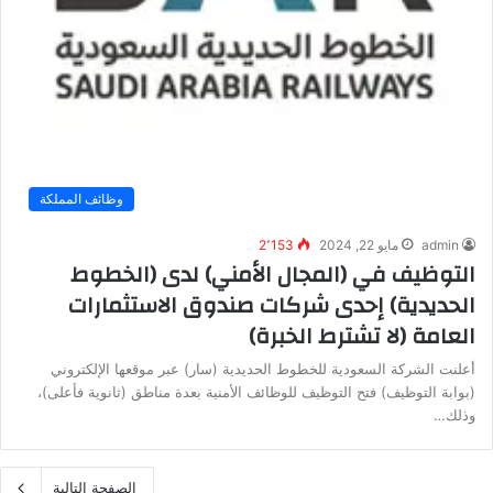
وظائف المملكة
admin
مايو 22, 2024
2٬153
التوظيف في (المجال الأمني) لدى (الخطوط
الحديدية) إحدى شركات صندوق الاستثمارات
العامة (لا تشترط الخبرة)
أعلنت الشركة السعودية للخطوط الحديدية (سار) عبر موقعها الإلكتروني
(بوابة التوظيف) فتح التوظيف للوظائف الأمنية بعدة مناطق (ثانوية فأعلى)،
وذلك…
الصفحة التالية