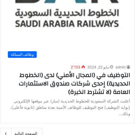
وظائف المملكة
admin
مايو 22, 2024
2٬153
التوظيف في (المجال الأمني) لدى (الخطوط
الحديدية) إحدى شركات صندوق الاستثمارات
العامة (لا تشترط الخبرة)
أعلنت الشركة السعودية للخطوط الحديدية (سار) عبر موقعها الإلكتروني
(بوابة التوظيف) فتح التوظيف للوظائف الأمنية بعدة مناطق (ثانوية فأعلى)،
وذلك…
الصفحة التالية