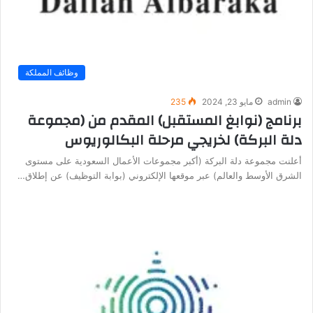
وظائف المملكة
admin
مايو 23, 2024
235
برنامج (نوابغ المستقبل) المقدم من (مجموعة
دلة البركة) لخريجي مرحلة البكالوريوس
أعلنت مجموعة دلة البركة (أكبر مجموعات الأعمال السعودية على مستوى
الشرق الأوسط والعالم) عبر موقعها الإلكتروني (بوابة التوظيف) عن إطلاق…