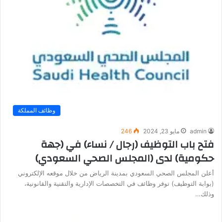
وظائف المملكة
admin
مايو 23, 2024
246
فتح باب التوظيف (رجال / نساء) في (جهة
حكومية) لدى (المجلس الصحي السعودي)
أعلن المجلس الصحي السعودي بمدينة الرياض من خلال موقعه الإلكتروني
(بوابة التوظيف) توفر وظائف في التخصصات الإدارية والتقنية والقانونية،
وذلك…