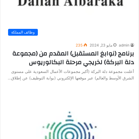
وظائف المملكة
admin
مايو 23, 2024
235
برنامج (نوابغ المستقبل) المقدم من (مجموعة
دلة البركة) لخريجي مرحلة البكالوريوس
أعلنت مجموعة دلة البركة (أكبر مجموعات الأعمال السعودية على مستوى
الشرق الأوسط والعالم) عبر موقعها الإلكتروني (بوابة التوظيف) عن إطلاق…