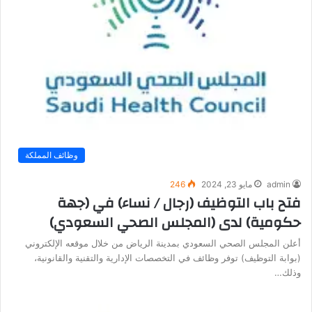
وظائف المملكة
admin
مايو 23, 2024
246
فتح باب التوظيف (رجال / نساء) في (جهة
حكومية) لدى (المجلس الصحي السعودي)
أعلن المجلس الصحي السعودي بمدينة الرياض من خلال موقعه الإلكتروني
(بوابة التوظيف) توفر وظائف في التخصصات الإدارية والتقنية والقانونية،
وذلك…