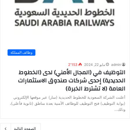
وظائف المملكة
admin
مايو 22, 2024
2٬153
التوظيف في (المجال الأمني) لدى (الخطوط
الحديدية) إحدى شركات صندوق الاستثمارات
العامة (لا تشترط الخبرة)
أعلنت الشركة السعودية للخطوط الحديدية (سار) عبر موقعها الإلكتروني
(بوابة التوظيف) فتح التوظيف للوظائف الأمنية بعدة مناطق (ثانوية فأعلى)،
وذلك…
الصفحة التالية