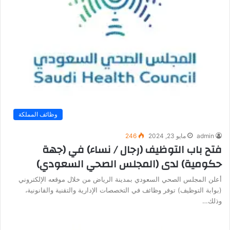
وظائف المملكة
admin
مايو 23, 2024
246
فتح باب التوظيف (رجال / نساء) في (جهة
حكومية) لدى (المجلس الصحي السعودي)
أعلن المجلس الصحي السعودي بمدينة الرياض من خلال موقعه الإلكتروني
(بوابة التوظيف) توفر وظائف في التخصصات الإدارية والتقنية والقانونية،
وذلك…