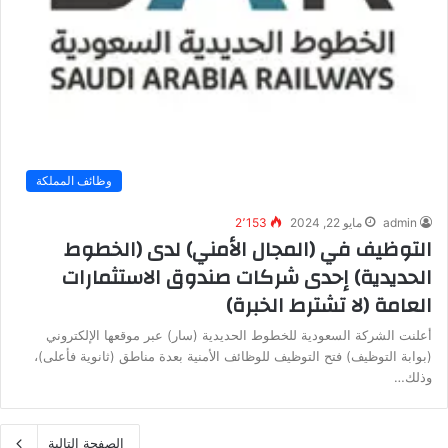
وظائف المملكة
admin
مايو 22, 2024
2٬153
التوظيف في (المجال الأمني) لدى (الخطوط
الحديدية) إحدى شركات صندوق الاستثمارات
العامة (لا تشترط الخبرة)
أعلنت الشركة السعودية للخطوط الحديدية (سار) عبر موقعها الإلكتروني
(بوابة التوظيف) فتح التوظيف للوظائف الأمنية بعدة مناطق (ثانوية فأعلى)،
وذلك…
الصفحة التالية