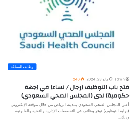
وظائف المملكة
admin
مايو 23, 2024
246
فتح باب التوظيف (رجال / نساء) في (جهة
حكومية) لدى (المجلس الصحي السعودي)
أعلن المجلس الصحي السعودي بمدينة الرياض من خلال موقعه الإلكتروني
(بوابة التوظيف) توفر وظائف في التخصصات الإدارية والتقنية والقانونية،
وذلك…