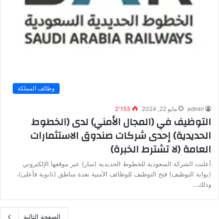
وظائف المملكة
admin
مايو 22, 2024
2٬153
التوظيف في (المجال الأمني) لدى (الخطوط
الحديدية) إحدى شركات صندوق الاستثمارات
العامة (لا تشترط الخبرة)
أعلنت الشركة السعودية للخطوط الحديدية (سار) عبر موقعها الإلكتروني
(بوابة التوظيف) فتح التوظيف للوظائف الأمنية بعدة مناطق (ثانوية فأعلى)،
وذلك…
الصفحة التالية