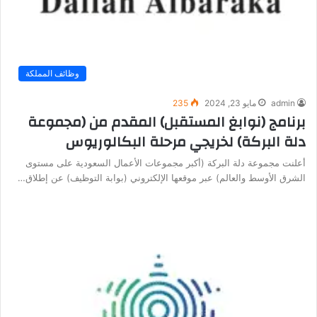
وظائف المملكة
admin
مايو 23, 2024
235
برنامج (نوابغ المستقبل) المقدم من (مجموعة
دلة البركة) لخريجي مرحلة البكالوريوس
أعلنت مجموعة دلة البركة (أكبر مجموعات الأعمال السعودية على مستوى
الشرق الأوسط والعالم) عبر موقعها الإلكتروني (بوابة التوظيف) عن إطلاق…