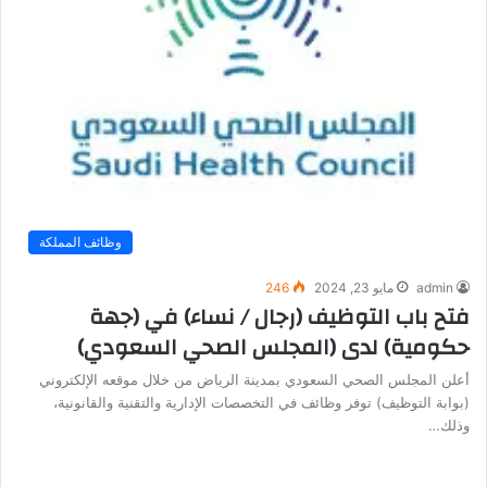
وظائف المملكة
admin
مايو 23, 2024
246
فتح باب التوظيف (رجال / نساء) في (جهة
حكومية) لدى (المجلس الصحي السعودي)
أعلن المجلس الصحي السعودي بمدينة الرياض من خلال موقعه الإلكتروني
(بوابة التوظيف) توفر وظائف في التخصصات الإدارية والتقنية والقانونية،
وذلك…