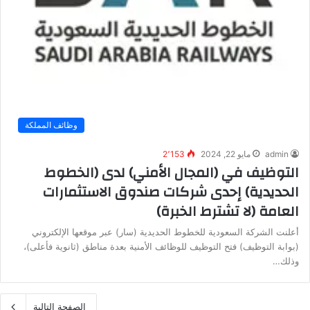
وظائف المملكة
admin
مايو 22, 2024
2٬153
التوظيف في (المجال الأمني) لدى (الخطوط
الحديدية) إحدى شركات صندوق الاستثمارات
العامة (لا تشترط الخبرة)
أعلنت الشركة السعودية للخطوط الحديدية (سار) عبر موقعها الإلكتروني
(بوابة التوظيف) فتح التوظيف للوظائف الأمنية بعدة مناطق (ثانوية فأعلى)،
وذلك…
الصفحة التالية