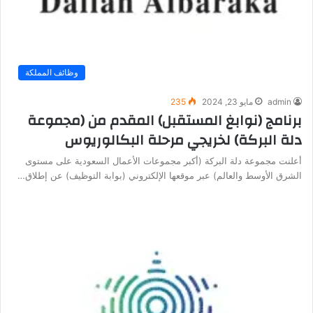
وظائف المملكة
admin
مايو 23, 2024
235
برنامج (نوابغ المستقبل) المقدم من (مجموعة
دلة البركة) لخريجي مرحلة البكالوريوس
أعلنت مجموعة دلة البركة (أكبر مجموعات الأعمال السعودية على مستوى
الشرق الأوسط والعالم) عبر موقعها الإلكتروني (بوابة التوظيف) عن إطلاق…