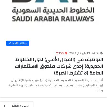
وظائف المملكة
admin
مايو 22, 2024
2٬153
التوظيف في (المجال الأمني) لدى (الخطوط
الحديدية) إحدى شركات صندوق الاستثمارات
العامة (لا تشترط الخبرة)
أعلنت الشركة السعودية للخطوط الحديدية (سار) عبر موقعها الإلكتروني
(بوابة التوظيف) فتح التوظيف للوظائف الأمنية بعدة مناطق (ثانوية فأعلى)،
وذلك…
الصفحة التالية