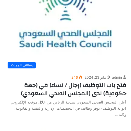
وظائف المملكة
admin
مايو 23, 2024
246
فتح باب التوظيف (رجال / نساء) في (جهة
حكومية) لدى (المجلس الصحي السعودي)
أعلن المجلس الصحي السعودي بمدينة الرياض من خلال موقعه الإلكتروني
(بوابة التوظيف) توفر وظائف في التخصصات الإدارية والتقنية والقانونية،
وذلك…