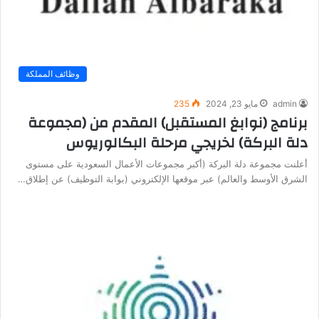
وظائف المملكة
admin
مايو 23, 2024
235
برنامج (نوابغ المستقبل) المقدم من (مجموعة
دلة البركة) لخريجي مرحلة البكالوريوس
أعلنت مجموعة دلة البركة (أكبر مجموعات الأعمال السعودية على مستوى
الشرق الأوسط والعالم) عبر موقعها الإلكتروني (بوابة التوظيف) عن إطلاق…