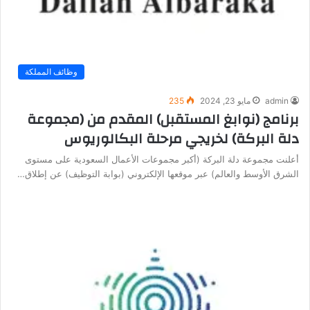
وظائف المملكة
admin
مايو 23, 2024
235
برنامج (نوابغ المستقبل) المقدم من (مجموعة
دلة البركة) لخريجي مرحلة البكالوريوس
أعلنت مجموعة دلة البركة (أكبر مجموعات الأعمال السعودية على مستوى
الشرق الأوسط والعالم) عبر موقعها الإلكتروني (بوابة التوظيف) عن إطلاق…