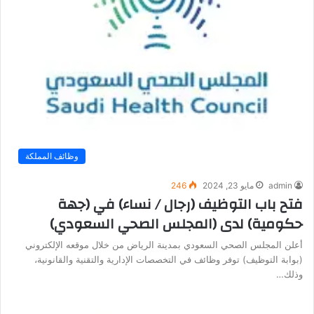
وظائف المملكة
admin
مايو 23, 2024
246
فتح باب التوظيف (رجال / نساء) في (جهة
حكومية) لدى (المجلس الصحي السعودي)
أعلن المجلس الصحي السعودي بمدينة الرياض من خلال موقعه الإلكتروني
(بوابة التوظيف) توفر وظائف في التخصصات الإدارية والتقنية والقانونية،
وذلك…