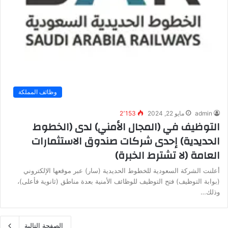
وظائف المملكة
admin
مايو 22, 2024
2٬153
التوظيف في (المجال الأمني) لدى (الخطوط
الحديدية) إحدى شركات صندوق الاستثمارات
العامة (لا تشترط الخبرة)
أعلنت الشركة السعودية للخطوط الحديدية (سار) عبر موقعها الإلكتروني
(بوابة التوظيف) فتح التوظيف للوظائف الأمنية بعدة مناطق (ثانوية فأعلى)،
وذلك…
الصفحة التالية