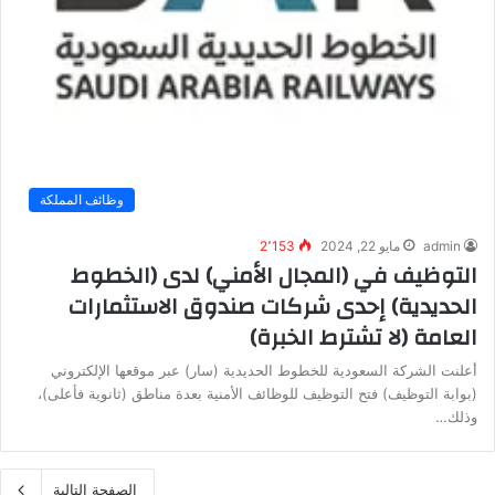
وظائف المملكة
admin
مايو 22, 2024
2٬153
التوظيف في (المجال الأمني) لدى (الخطوط
الحديدية) إحدى شركات صندوق الاستثمارات
العامة (لا تشترط الخبرة)
أعلنت الشركة السعودية للخطوط الحديدية (سار) عبر موقعها الإلكتروني
(بوابة التوظيف) فتح التوظيف للوظائف الأمنية بعدة مناطق (ثانوية فأعلى)،
وذلك…
الصفحة التالية