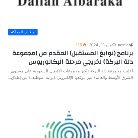
وظائف المملكة
admin
مايو 23, 2024
235
برنامج (نوابغ المستقبل) المقدم من (مجموعة
دلة البركة) لخريجي مرحلة البكالوريوس
أعلنت مجموعة دلة البركة (أكبر مجموعات الأعمال السعودية على مستوى
الشرق الأوسط والعالم) عبر موقعها الإلكتروني (بوابة التوظيف) عن إطلاق…