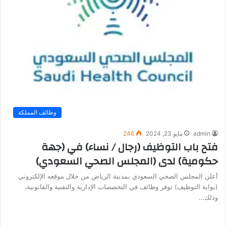
وظائف المملكة
admin
مايو 23, 2024
246
فتح باب التوظيف (رجال / نساء) في (جهة
حكومية) لدى (المجلس الصحي السعودي)
أعلن المجلس الصحي السعودي بمدينة الرياض من خلال موقعه الإلكتروني
(بوابة التوظيف) توفر وظائف في التخصصات الإدارية والتقنية والقانونية،
وذلك…