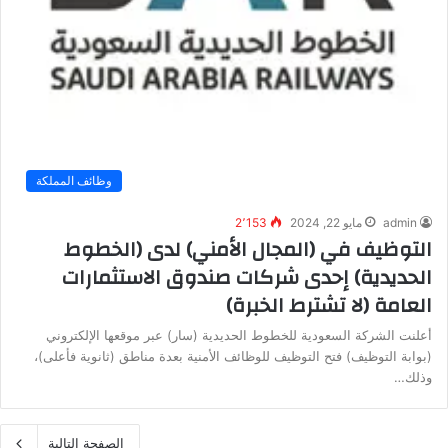
وظائف المملكة
admin
مايو 22, 2024
2٬153
التوظيف في (المجال الأمني) لدى (الخطوط
الحديدية) إحدى شركات صندوق الاستثمارات
العامة (لا تشترط الخبرة)
أعلنت الشركة السعودية للخطوط الحديدية (سار) عبر موقعها الإلكتروني
(بوابة التوظيف) فتح التوظيف للوظائف الأمنية بعدة مناطق (ثانوية فأعلى)،
وذلك…
الصفحة التالية