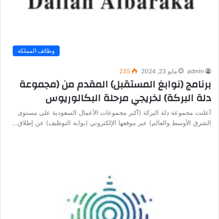
وظائف المملكة
admin
مايو 23, 2024
235
برنامج (نوابغ المستقبل) المقدم من (مجموعة
دلة البركة) لخريجي مرحلة البكالوريوس
أعلنت مجموعة دلة البركة (أكبر مجموعات الأعمال السعودية على مستوى
الشرق الأوسط والعالم) عبر موقعها الإلكتروني (بوابة التوظيف) عن إطلاق…