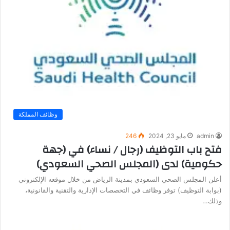
وظائف المملكة
admin
مايو 23, 2024
246
فتح باب التوظيف (رجال / نساء) في (جهة
حكومية) لدى (المجلس الصحي السعودي)
أعلن المجلس الصحي السعودي بمدينة الرياض من خلال موقعه الإلكتروني
(بوابة التوظيف) توفر وظائف في التخصصات الإدارية والتقنية والقانونية،
وذلك…