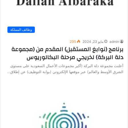
وظائف المملكة
admin
مايو 23, 2024
235
برنامج (نوابغ المستقبل) المقدم من (مجموعة
دلة البركة) لخريجي مرحلة البكالوريوس
أعلنت مجموعة دلة البركة (أكبر مجموعات الأعمال السعودية على مستوى
الشرق الأوسط والعالم) عبر موقعها الإلكتروني (بوابة التوظيف) عن إطلاق…