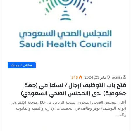
وظائف المملكة
admin
مايو 23, 2024
246
فتح باب التوظيف (رجال / نساء) في (جهة
حكومية) لدى (المجلس الصحي السعودي)
أعلن المجلس الصحي السعودي بمدينة الرياض من خلال موقعه الإلكتروني
(بوابة التوظيف) توفر وظائف في التخصصات الإدارية والتقنية والقانونية،
وذلك…