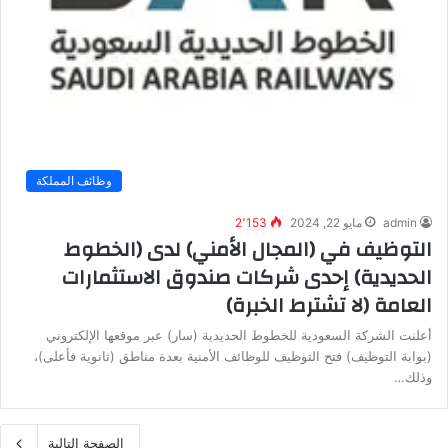
وظائف المملكة
admin
مايو 22, 2024
2٬153
التوظيف في (المجال الأمني) لدى (الخطوط
الحديدية) إحدى شركات صندوق الاستثمارات
العامة (لا تشترط الخبرة)
أعلنت الشركة السعودية للخطوط الحديدية (سار) عبر موقعها الإلكتروني
(بوابة التوظيف) فتح التوظيف للوظائف الأمنية بعدة مناطق (ثانوية فأعلى)،
وذلك…
الصفحة التالية