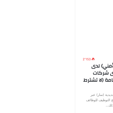
2٬153
أمني) لدى
دى شركات
مة (لا تشترط
يدية (سار) عبر
تح التوظيف للوظائف
وذلك…