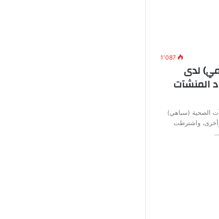
1٬087
ي) لدى
د المنشآت
آت الصحية (سباهي)
وأخرى، واشترطت
…