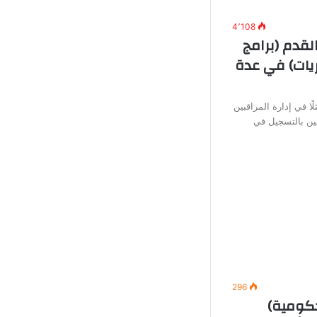
4٬108
لقدم (برامج
يات) في عدة
ًا في إدارة المراقبين
ين بالتسجيل في
296
ومية)