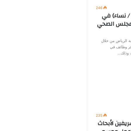
246
/ نساء) في
لمجلس الصحي
 الرياض من خلال
وفر وظائف في
ة، وذلك…
235
ريفين لأبحاث