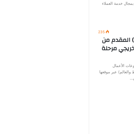
بمجال خدمة العملاء
235
) المقدم من
خريجي مرحلة
عات الأعمال
العالم) عبر موقعها
ق…