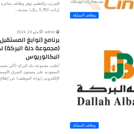
للتدريب والتعليم توفر وظائف شاغرة 
(راتب 5,700 ريال) بمدينة…
وظائف المملكة
admin
مايو 23, 2024
برنامج (نوابغ المستقبل
(مجموعة دلة البركة) ل
البكالوريوس
أعلنت مجموعة دلة البركة (أكبر مجمو
السعودية على مستوى الشرق الأوسط و
الإلكتروني (بوابة التوظيف) عن إطلا
وظائف المملكة