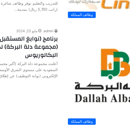
للتدريب والتعليم توفر وظائف شاغرة 
(راتب 5,700 ريال) بمدينة…
وظائف المملكة
admin
مايو 23, 2024
برنامج (نوابغ المستقبل
(مجموعة دلة البركة) ل
البكالوريوس
أعلنت مجموعة دلة البركة (أكبر مجمو
السعودية على مستوى الشرق الأوسط و
الإلكتروني (بوابة التوظيف) عن إطلا
وظائف المملكة