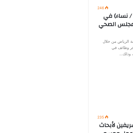
246
/ نساء) في
لمجلس الصحي
 الرياض من خلال
وفر وظائف في
ة، وذلك…
235
ريفين لأبحاث