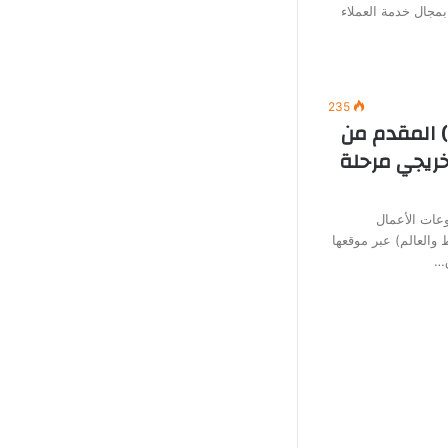
بمجال خدمة العملاء
235
) المقدم من
خريجي مرحلة
عات الأعمال
العالم) عبر موقعها
ق…