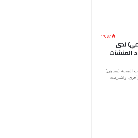
1٬087
ي) لدى
د المنشآت
آت الصحية (سباهي)
وأخرى، واشترطت
…