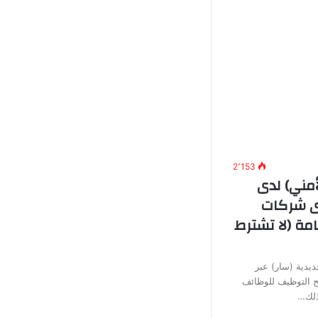
2٬153
أمني) لدى
دى شركات
مة (لا تشترط
يدية (سار) عبر
تح التوظيف للوظائف
وذلك…