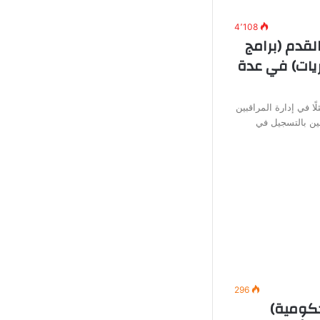
4٬108
لقدم (برامج
يات) في عدة
ًا في إدارة المراقبين
ين بالتسجيل في
296
ومية)