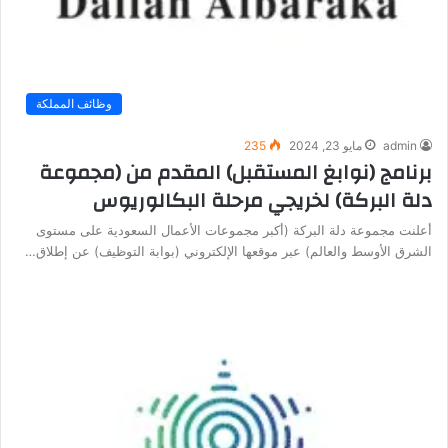
وظائف المملكة
admin
مايو 23, 2024
235
برنامج (نوابغ المستقبل) المقدم من (مجموعة
دلة البركة) لخريجي مرحلة البكالوريوس
أعلنت مجموعة دلة البركة (أكبر مجموعات الأعمال السعودية على مستوى
الشرق الأوسط والعالم) عبر موقعها الإلكتروني (بوابة التوظيف) عن إطلاق…