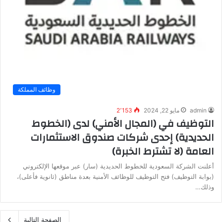
وظائف المملكة
admin
مايو 22, 2024
2٬153
التوظيف في (المجال الأمني) لدى (الخطوط
الحديدية) إحدى شركات صندوق الاستثمارات
العامة (لا تشترط الخبرة)
أعلنت الشركة السعودية للخطوط الحديدية (سار) عبر موقعها الإلكتروني
(بوابة التوظيف) فتح التوظيف للوظائف الأمنية بعدة مناطق (ثانوية فأعلى)،
وذلك…
الصفحة التالية