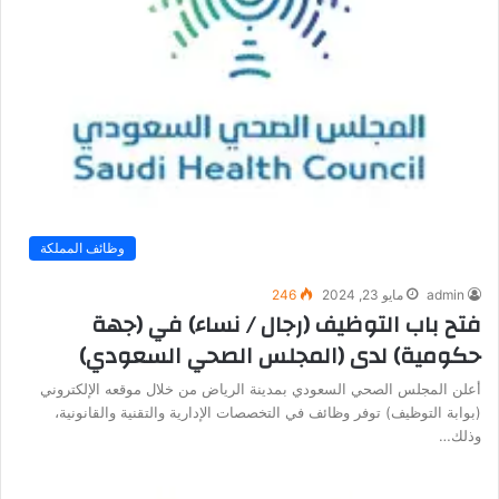
وظائف المملكة
admin
مايو 23, 2024
246
فتح باب التوظيف (رجال / نساء) في (جهة
حكومية) لدى (المجلس الصحي السعودي)
أعلن المجلس الصحي السعودي بمدينة الرياض من خلال موقعه الإلكتروني
(بوابة التوظيف) توفر وظائف في التخصصات الإدارية والتقنية والقانونية،
وذلك…