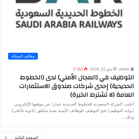
وظائف المملكة
admin
مايو 22, 2024
2٬153
التوظيف في (المجال الأمني) لدى (الخطوط
الحديدية) إحدى شركات صندوق الاستثمارات
العامة (لا تشترط الخبرة)
أعلنت الشركة السعودية للخطوط الحديدية (سار) عبر موقعها الإلكتروني
(بوابة التوظيف) فتح التوظيف للوظائف الأمنية بعدة مناطق (ثانوية فأعلى)،
وذلك…
الصفحة التالية