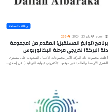
وظائف المملكة
admin
مايو 23, 2024
235
برنامج (نوابغ المستقبل) المقدم من (مجموعة
دلة البركة) لخريجي مرحلة البكالوريوس
أعلنت مجموعة دلة البركة (أكبر مجموعات الأعمال السعودية على مستوى
الشرق الأوسط والعالم) عبر موقعها الإلكتروني (بوابة التوظيف) عن إطلاق…