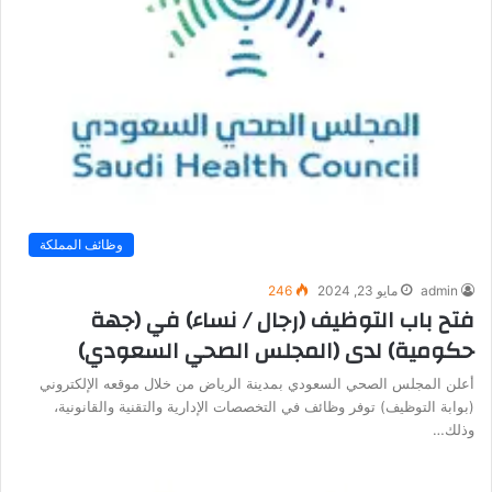
وظائف المملكة
admin
مايو 23, 2024
246
فتح باب التوظيف (رجال / نساء) في (جهة
حكومية) لدى (المجلس الصحي السعودي)
أعلن المجلس الصحي السعودي بمدينة الرياض من خلال موقعه الإلكتروني
(بوابة التوظيف) توفر وظائف في التخصصات الإدارية والتقنية والقانونية،
وذلك…